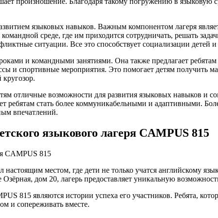
чшает произношение. Благодаря такому погружению в языковую ср
азвитием языковых навыков. Важным компонентом лагеря являет
 командной среде, где им приходится сотрудничать, решать задач
онфликтные ситуации. Все это способствует социализации детей
роками и командными занятиями. Она также предлагает ребятам
ссы и спортивные мероприятия. Это помогает детям получить мас
 кругозор.
етям отличные возможности для развития языковых навыков и с
ет ребятам стать более коммуникабельными и адаптивными. Бол
ным впечатлений.
детского языкового лагеря CAMPUS 815
еря CAMPUS 815
 настоящим местом, где дети не только учатся английскому язы
 Озёрная, дом 20, лагерь предоставляет уникальную возможност
US 815 являются истории успеха его участников. Ребята, кото
ом и сопереживать вместе.