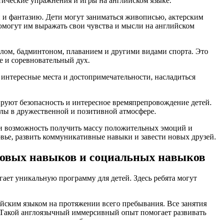
ические упражнения и игры на английском языке.
и и фантазию. Дети могут заниматься живописью, актерским
помогут им выражать свои чувства и мысли на английском
олом, бадминтоном, плаванием и другими видами спорта. Это
е и соревновательный дух.
 интересные места и достопримечательности, насладиться
ируют безопасность и интересное времяпрепровождение детей.
улы в дружественной и позитивной атмосфере.
о и возможность получить массу положительных эмоций и
овье, развить коммуникативные навыки и завести новых друзей.
ковых навыков и социальных навыков
гает уникальную программу для детей. Здесь ребята могут
йским языком на протяжении всего пребывания. Все занятия
. Такой англоязычный иммерсивный опыт помогает развивать