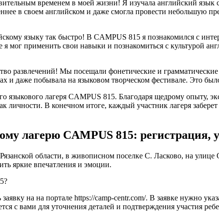
вительным временем в моей жизни! Я изучала английский язык с 
ереннее в своем английском и даже смогла провести небольшую п
глийскому языку так быстро! В CAMPUS 815 я познакомился с ин
е я мог применить свои навыки и познакомиться с культурой анг
ство развлечений! Мы посещали фонетические и грамматические з
ах и даже побывала на языковом творческом фестивале. Это было
кого языкового лагеря CAMPUS 815. Благодаря щедрому опыту, 
ак личности. В конечном итоге, каждый участник лагеря забере
ому лагерю CAMPUS 815: регистрация, 
анской области, в живописном поселке С. Ласково, на улице Озё
ить яркие впечатления и эмоции.
15?
заявку на на портале https://camp-centr.com/. В заявке нужно ук
тся с вами для уточнения деталей и подтверждения участия ребе