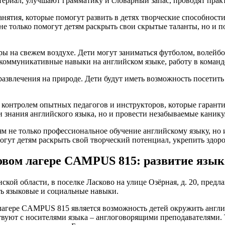
ериал, улучшают грамматику и словарный запас, проводят практ
анятия, которые помогут развить в детях творческие способност
не только помогут детям раскрыть свои скрытые таланты, но и 
ры на свежем воздухе. Дети могут заниматься футболом, волейб
ть коммуникативные навыки на английском языке, работу в команд
азвлечения на природе. Дети будут иметь возможность посетить
 контролем опытных педагогов и инструкторов, которые гарант
 знания английского языка, но и провести незабываемые каник
ям не только профессиональное обучение английскому языку, н
могут детям раскрыть свой творческий потенциал, укрепить здор
овом лагере CAMPUS 815: развитие язы
ой области, в поселке Ласково на улице Озёрная, д. 20, предла
ть языковые и социальные навыки.
лагере CAMPUS 815 является возможность детей окружить англи
ствуют с носителями языка – англоговорящими преподавателями