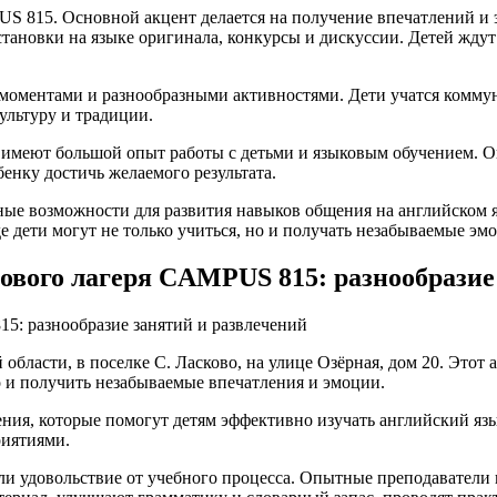
S 815. Основной акцент делается на получение впечатлений и э
тановки на языке оригинала, конкурсы и дискуссии. Детей ждут
оментами и разнообразными активностями. Дети учатся коммун
ультуру и традиции.
имеют большой опыт работы с детьми и языковым обучением. О
нку достичь желаемого результата.
ые возможности для развития навыков общения на английском я
де дети могут не только учиться, но и получать незабываемые э
ового лагеря CAMPUS 815: разнообразие
5: разнообразие занятий и развлечений
бласти, в поселке С. Ласково, на улице Озёрная, дом 20. Этот
о и получить незабываемые впечатления и эмоции.
чения, которые помогут детям эффективно изучать английский я
риятиями.
али удовольствие от учебного процесса. Опытные преподаватели