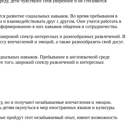
еду, дети чувствуют себя увереннее и не стесняются
ся развитие социальных навыков. Во время пребывания в
и и взаимодействовать друг с другом. Они учатся работать в
 и формированию в них навыков общения и сотрудничества.
 широкий спектр интересных и разнообразных развлечений. В
су впечатлений и эмоций, а также разнообразить свой досуг.
оциальных навыков. Пребывание в англоязычной среде
ее того, широкий спектр развлечений и интересных
ку, но и получают незабываемые впечатления и эмоции.
ь детям окунуться в мир иностранных языков и культуры.
рые пройдут этот незабываемый опыт, имеют возможность