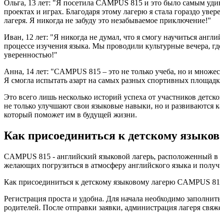
Ольга, 13 лет: "Я посетила CAMPUS 815 и это было самым уди
проектах и играх. Благодаря этому лагерю я стала гораздо ув
лагеря. Я никогда не забуду это незабываемое приключение!"
Иван, 12 лет: "Я никогда не думал, что я смогу научиться ан
процессе изучения языка. Мы проводили культурные вечера, гд
уверенностью!"
Анна, 14 лет: "CAMPUS 815 – это не только учеба, но и множе
Я смогла испытать азарт на самых разных спортивных площадк
Это всего лишь несколько историй успеха от участников детс
не только улучшают свои языковые навыки, но и развиваются к
который поможет им в будущей жизни.
Как присоединиться к детскому языков
CAMPUS 815 - английский языковой лагерь, расположенный в Ряз
желающих погрузиться в атмосферу английского языка и получ
Как присоединиться к детскому языковому лагерю CAMPUS 8
Регистрация проста и удобна. Для начала необходимо заполнить 
родителей. После отправки заявки, администрация лагеря свяже