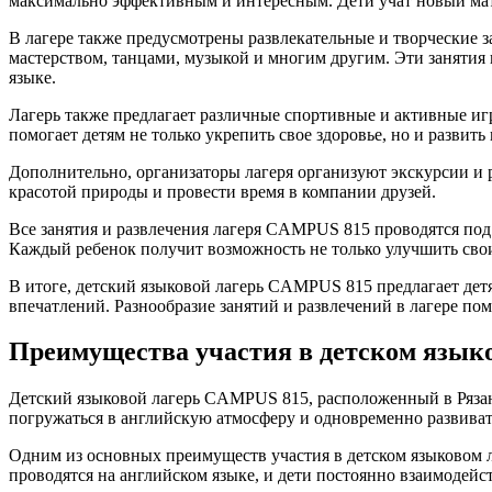
максимально эффективным и интересным. Дети учат новый мат
В лагере также предусмотрены развлекательные и творческие з
мастерством, танцами, музыкой и многим другим. Эти занятия 
языке.
Лагерь также предлагает различные спортивные и активные иг
помогает детям не только укрепить свое здоровье, но и разви
Дополнительно, организаторы лагеря организуют экскурсии и р
красотой природы и провести время в компании друзей.
Все занятия и развлечения лагеря CAMPUS 815 проводятся под
Каждый ребенок получит возможность не только улучшить свои
В итоге, детский языковой лагерь CAMPUS 815 предлагает дет
впечатлений. Разнообразие занятий и развлечений в лагере по
Преимущества участия в детском язык
Детский языковой лагерь CAMPUS 815, расположенный в Рязанск
погружаться в английскую атмосферу и одновременно развива
Одним из основных преимуществ участия в детском языковом 
проводятся на английском языке, и дети постоянно взаимодей