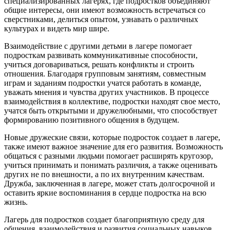
специализированных лагерях, где подростков объединяют
общие интересы, они имеют возможность встречаться со
сверстниками, делиться опытом, узнавать о различных
культурах и видеть мир шире.
Взаимодействие с другими детьми в лагере помогает
подросткам развивать коммуникативные способности,
учиться договариваться, решать конфликты и строить
отношения. Благодаря групповым занятиям, совместным
играм и заданиям подростки учатся работать в команде,
уважать мнения и чувства других участников. В процессе
взаимодействия в коллективе, подростки находят свое место,
учатся быть открытыми и дружелюбными, что способствует
формированию позитивного общения в будущем.
Новые дружеские связи, которые подросток создает в лагере,
также имеют важное значение для его развития. Возможность
общаться с разными людьми помогает расширять кругозор,
учиться принимать и понимать различия, а также оценивать
других не по внешности, а по их внутренним качествам.
Дружба, заключенная в лагере, может стать долгосрочной и
оставить яркие воспоминания в сердце подростка на всю
жизнь.
Лагерь для подростков создает благоприятную среду для
общения, взаимодействия и развития социальных навыков.