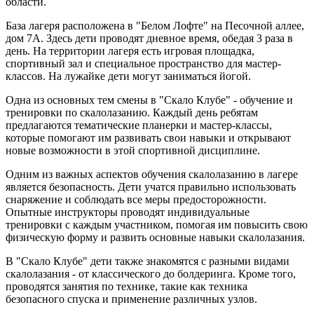
области.
База лагеря расположена в "Белом Лофте" на Песочной аллее,
дом 7А. Здесь дети проводят дневное время, обедая 3 раза в
день. На территории лагеря есть игровая площадка,
спортивный зал и специальное пространство для мастер-
классов. На лужайке дети могут заниматься йогой.
Одна из основных тем смены в "Скало Клубе" - обучение и
тренировки по скалолазанию. Каждый день ребятам
предлагаются тематические планерки и мастер-классы,
которые помогают им развивать свои навыки и открывают
новые возможности в этой спортивной дисциплине.
Одним из важных аспектов обучения скалолазанию в лагере
является безопасность. Дети учатся правильно использовать
снаряжение и соблюдать все меры предосторожности.
Опытные инструкторы проводят индивидуальные
тренировки с каждым участником, помогая им повысить свою
физическую форму и развить основные навыки скалолазания.
В "Скало Клубе" дети также знакомятся с разными видами
скалолазания - от классического до болдеринга. Кроме того,
проводятся занятия по технике, такие как техника
безопасного спуска и применение различных узлов.