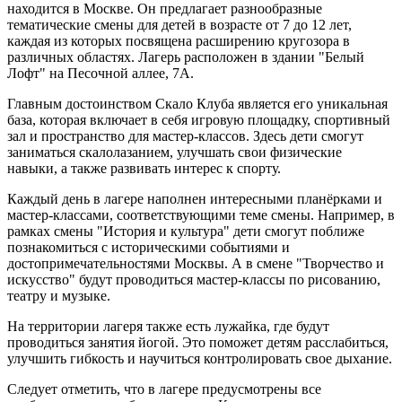
находится в Москве. Он предлагает разнообразные
тематические смены для детей в возрасте от 7 до 12 лет,
каждая из которых посвящена расширению кругозора в
различных областях. Лагерь расположен в здании "Белый
Лофт" на Песочной аллее, 7А.
Главным достоинством Скало Клуба является его уникальная
база, которая включает в себя игровую площадку, спортивный
зал и пространство для мастер-классов. Здесь дети смогут
заниматься скалолазанием, улучшать свои физические
навыки, а также развивать интерес к спорту.
Каждый день в лагере наполнен интересными планёрками и
мастер-классами, соответствующими теме смены. Например, в
рамках смены "История и культура" дети смогут поближе
познакомиться с историческими событиями и
достопримечательностями Москвы. А в смене "Творчество и
искусство" будут проводиться мастер-классы по рисованию,
театру и музыке.
На территории лагеря также есть лужайка, где будут
проводиться занятия йогой. Это поможет детям расслабиться,
улучшить гибкость и научиться контролировать свое дыхание.
Следует отметить, что в лагере предусмотрены все