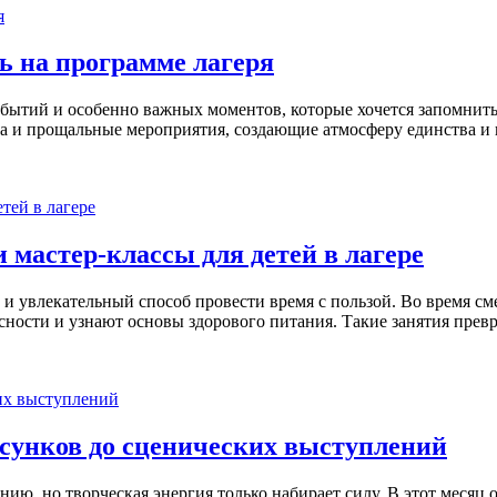
ь на программе лагеря
бытий и особенно важных моментов, которые хочется запомнить
ера и прощальные мероприятия, создающие атмосферу единства и 
 мастер-классы для детей в лагере
о и увлекательный способ провести время с пользой. Во время с
пасности и узнают основы здорового питания. Такие занятия пре
рисунков до сценических выступлений
нию, но творческая энергия только набирает силу. В этот месяц 