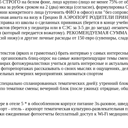
*4.5 СТРОГО на белом фоне, лицо крупно (лицо не менее 75% от 
енка за рубеж сроком на 2 (два) месяца (согласие), формулиров
и конкретного лица (уточнить ФИО в офисе) или "без сопровож
лненная анкета на визу в Грецию В АЭРОПОРТ РОДИТЕЛИ ПРИНО
равка из школы о сделанных прививках (берется в конце учебно
тов (берется у педиатра или в СЭС за 3-5 дн до заезда) -неза
оды (который передается вожатому). РЕКОМЕНДУЕМАЯ СУММА на
сий нижу) и другие личные расходы от 150 евро (сувениры, сладо
екстов (ярких и грамотных) брать интервью у самых интересных 
й организовать блиц-опрос на самые животрепещущие темы сме
анрах фотожурналистики учиться делать интересные и актуальны
в фоторепортажах рассказывать о своих мыслях и ощущениях, де
ательных вечерних мероприятиях заниматься спортом
 специально спланированных тематических дней): утренний блок (
а по тематике смены; вечерний блок (после ужина): отрядные, о
ре в отеле 5 * в обособленном корпусе питание 3х-разовое, шве
рт - отель - аэропорт тематическая культурно-развлекательная
еки ежедневные фотоотчеты бесплатный доступ к Wi-Fi медицин