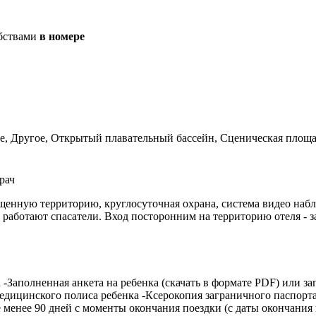
бствами
в номере
е, Другое, Открытый плавательный бассейн, Сценическая площ
рач
енную территорию, круглосуточная охрана, система видео набл
а работают спасатели. Вход посторонним на территорию отеля - з
-Заполненная анкета на ребенка (скачать в формате PDF) или з
медицинского полиса ребенка -Ксерокопия заграничного паспо
е менее 90 дней с моменты окончания поездки (с даты окончания