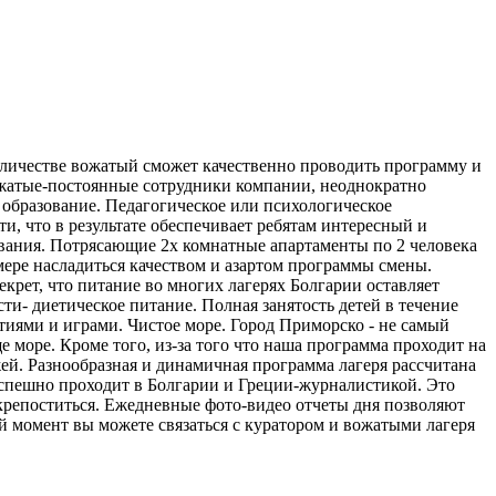
личестве вожатый сможет качественно проводить программу и
ожатые-постоянные сотрудники компании, неоднократно
образование. Педагогическое или психологическое
, что в результате обеспечивает ребятам интересный и
вания. Потрясающие 2х комнатные апартаменты по 2 человека
ере насладиться качеством и азартом программы смены.
крет, что питание во многих лагерях Болгарии оставляет
сти- диетическое питание. Полная занятость детей в течение
тиями и играми. Чистое море. Город Приморско - не самый
е море. Кроме того, из-за того что наша программа проходит на
яжей. Разнообразная и динамичная программа лагеря рассчитана
т успешно проходит в Болгарии и Греции-журналистикой. Это
скрепоститься. Ежедневные фото-видео отчеты дня позволяют
й момент вы можете связаться с куратором и вожатыми лагеря