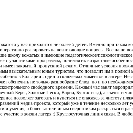
ого у нас приходится не более 5 детей. Именно при таком ко
, оперативно реагировать на возникающие вопросы. Все наши в
шие школу вожатых и имеющие педагогическое/психологическое 
» с участниками программы, понимая их возрастные особенности
 и имеет закрытый пропускной режим. Отличные условия прожи
амым взыскательным юным туристам, что позволит им в полной м
обенно в Болгарии - один из ключевых моментов в лагере. Не се
ожет обепечить не только разнообразие блюд, но и по необходимо
бесконтрольного свободного времени. Каждый час занят мероприя
чный Берег, Золотые Пески, Варна, Бургас и тд), а значит и чищ
ервиса позволяет загорать и купаться не опасаясь за чистоту пл
направлений медиа-проекта, который уже в течение несколько ле
ти и умения, а более застенчивым сверстникам раскрыться и ра
 участие в жизни лагеря :) Круглосуточная линия связи. В любо