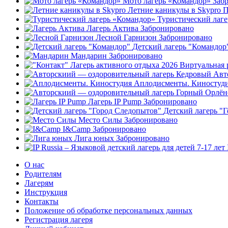
Мото лагерь «Командор»
Заб
Летние каникулы в Skypro
П
Туристический лаг
Лагерь Актива
Забронировано
Лесной Гарнизон
Забронировано
Детский лагерь "Командор
Мандарин
Забронировано
Авт
Аплодисменты. Киностуд
Лагерь IP Pump
Забронировано
Детский лагерь "
Место Силы
Забронировано
I&Camp
Забронировано
Лига юных
Забронировано
О нас
Родителям
Лагерям
Инструкция
Контакты
Положение об обработке персональных данных
Регистрация лагеря