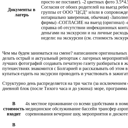
просто не поставят). -2 цветных фото 3.5
Согласия от обоих родителей на выезд реб
Документы в
группы от ООО "ЦСД" и/или в сопровождени
лагерь
нотариально заверенная, обычная) -Запо
фирмы) -СОГЛАСИЕ на выезд (оригинал) -сп
справка об отсутствии инфекционных контак
деньгами на экскурсии и на личные расх
недели: на экскурсии (см. стоимость экскур
Чем мы будем заниматься на смене? написанием оригинальных т
делать острый и актуальный репортаж с лагерных мероприяти
лучших фотографий создавать печатную газету разбираться в ж
путешествиях знакомится с Болгарией и рассказывать об этом 
купаться ездить на эксурсии проводить и участвовать в зажиг
Структурно день распределяется на три части (за исключением
дневной блок (после Тихого часа и до ужина): море, программ
В
4х местное проживание со всеми удобствами в номе
стоимость
медицинское обслуживание бассейн трансфер аэропо
входит
соревнования вечерние шоу, мероприятия и дискот
В