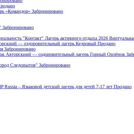
ронировано
родано
ерь «Командор»
Забронировано
"
Забронировано
"Контакт" Лагерь активного отдыха 2026 Виртуальна
орскиий — оздоровительный лагерь Кедровый
Продано
ия
Забронировано
Авторскиий — оздоровительный лагерь Горный Орлёнок
Заб
Город Следопытов"
Забронировано
IP Russia – Языковой детский лагерь для детей 7-17 лет
Продано