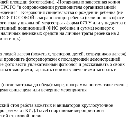
общей площади фотографии). -Нотариально заверенная копия
ка СТРОГО "в сопровождении руководителя организованной
дения". -Ксерокопия свидетельства о рождении ребенка (не
СЯТ С СОБОЙ: -загранпаспорт ребенка (если он не в офисе
го года у школьной медсестры - форма 079 У или у педиатра и
печатанный подписанный (ФИО ребенка и сумма) конверт с
личных денежных средств на личные траты ребенка на 2
сти и пр.).
людей лагеря (вожатых, тренеров, детей, сотрудников лагеря)
ны проводить фоторепортажи с последующей демонстрацией
е фото вести увлекательный фотоблог и рассказывать о своих
литься эмоциями, заражать своими увлечениями загорать и
после завтрака до обеда): море, программа по тематике смены;
бщелагерные дела или вечерние мероприятия.
дский стол работа вожатых и аниматоров круглосуточное
 программа от КИД.Travel спортивные мероприятия и
ский страховой полис