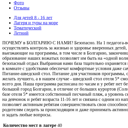
Фото
Отзывы
Для детей 8 - 16 лет
Лагеря и туры на море
Тематический
Летний
ПОЧЕМУ в БОЛГАРИЮ С НАМИ? Безопасно. На 1 педагога-вожат
осуществлять контроль за жизнью и здоровье вверенных детей
выезжающие на программы, в том числе в Болгарию, закончив
образование наших вожатых позволяет им быть на «одной волне
безопасный отдых Выбранная нами база тщательно охраняется
в комнате с удобствами обеспечат комфортные условия даже с
Питание-шведский стол. Питание для участников программы, ос
желать лучшего, а в нашем случае - шведский стол отеля 5* см
всего дня. Наша программа расписана по часам и у ребят нет 
большой город Болгарии, в отличие от больших курортов (Солне
базе отеля 5* имеется собственный песчаный пляж, а уровень с
на девчонок и ребят возраста 11-16 лет и связана с одним из 
позволяет активным ребятам совершенствовать свои способнос
родителям следить за происходящим и даже принимать активное
и задать любые вопросы.
Количество мест в лагере
40