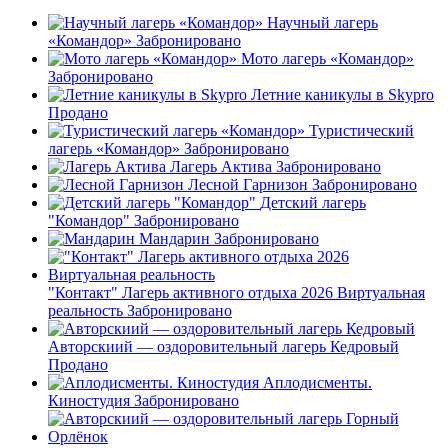
Научный лагерь
«Командор»
Забронировано
Мото лагерь «Командор»
Забронировано
Летние каникулы в Skypro
Продано
Туристический
лагерь «Командор»
Забронировано
Лагерь Актива
Забронировано
Лесной Гарнизон
Забронировано
Детский лагерь
"Командор"
Забронировано
Мандарин
Забронировано
"Контакт" Лагерь активного отдыха 2026 Виртуальная
реальность
Забронировано
Авторскиий — оздоровительный лагерь Кедровый
Продано
Аплодисменты.
Киностудия
Забронировано