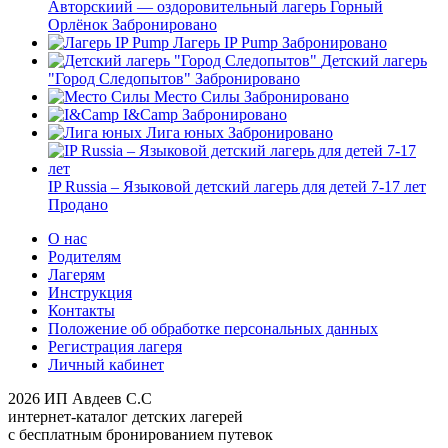
Авторскиий — оздоровительный лагерь Горный
Орлёнок
Забронировано
Лагерь IP Pump
Забронировано
Детский лагерь
"Город Следопытов"
Забронировано
Место Силы
Забронировано
I&Camp
Забронировано
Лига юных
Забронировано
IP Russia – Языковой детский лагерь для детей 7-17 лет
Продано
О нас
Родителям
Лагерям
Инструкция
Контакты
Положение об обработке персональных данных
Регистрация лагеря
Личный кабинет
2026 ИП Авдеев С.С
интернет-каталог детских лагерей
с бесплатным бронированием путевок