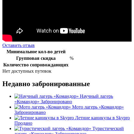
Оставить отзыв
Минимальное кол-во детей
Групповая скидка
%
Количество сопровождающих
Нет доступных путевок
Недавно забронированные
Научный лагерь
«Командор»
Забронировано
Мото лагерь «Командор»
Забронировано
Летние каникулы в Skypro
Продано
Туристический
лагерь «Командор»
Забронировано