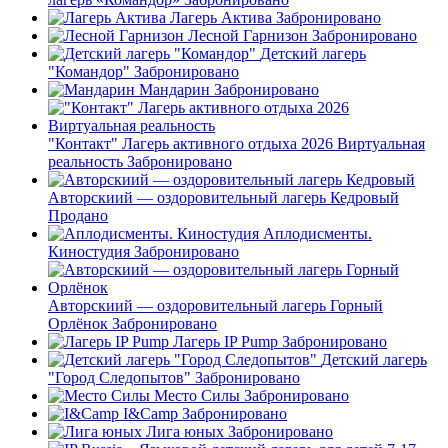
Лагерь Актива
Забронировано
Лесной Гарнизон
Забронировано
Детский лагерь
"Командор"
Забронировано
Мандарин
Забронировано
"Контакт" Лагерь активного отдыха 2026 Виртуальная
реальность
Забронировано
Авторскиий — оздоровительный лагерь Кедровый
Продано
Аплодисменты.
Киностудия
Забронировано
Авторскиий — оздоровительный лагерь Горный
Орлёнок
Забронировано
Лагерь IP Pump
Забронировано
Детский лагерь
"Город Следопытов"
Забронировано
Место Силы
Забронировано
I&Camp
Забронировано
Лига юных
Забронировано