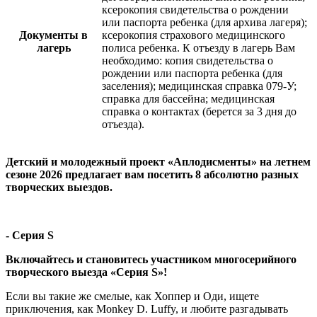
ксерокопия свидетельства о рождении
или паспорта ребенка (для архива лагеря);
Документы в
ксерокопия страхового медицинского
лагерь
полиса ребенка. К отъезду в лагерь Вам
необходимо: копия свидетельства о
рождении или паспорта ребенка (для
заселения); медицинская справка 079-У;
справка для бассейна; медицинская
справка о контактах (берется за 3 дня до
отъезда).
Детский и молодежный проект «Аплодисменты» на летнем
сезоне 2026 предлагает вам посетить 8 абсолютно разных
творческих выездов.
- Серия S
Включайтесь и становитесь участником многосерийного
творческого выезда «Серия S»!
Если вы такие же смелые, как Хоппер и Оди, ищете
приключения, как Monkey D. Luffy, и любите разгадывать