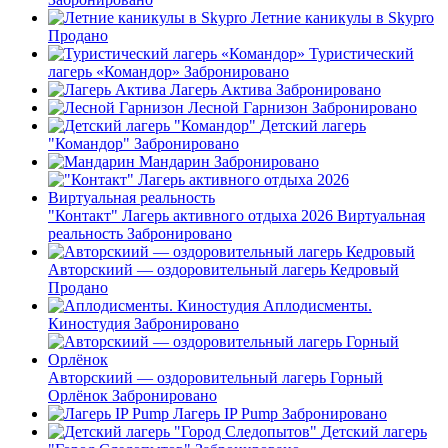
Летние каникулы в Skypro
Продано
Туристический
лагерь «Командор»
Забронировано
Лагерь Актива
Забронировано
Лесной Гарнизон
Забронировано
Детский лагерь
"Командор"
Забронировано
Мандарин
Забронировано
"Контакт" Лагерь активного отдыха 2026 Виртуальная
реальность
Забронировано
Авторскиий — оздоровительный лагерь Кедровый
Продано
Аплодисменты.
Киностудия
Забронировано
Авторскиий — оздоровительный лагерь Горный
Орлёнок
Забронировано
Лагерь IP Pump
Забронировано
Детский лагерь