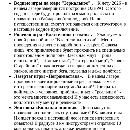
Водные игры на озере "Зеркальное" .
К лету 2026 - в
нашем лагере завершится постройка ОЗЕРА! С этого
года в лагере будут проводиться мастер-классы по
плаванию на байдарках (или лодках). Наши
путешественники смогут отправиться с инструктором в
настоящее водное приключение.
Ролевая игра «Властелины стихий» .
Участвуем в
новой ролевой игре "Властелины стихий". Место
проведения и другие подробности - секрет. Скажем
лишь, что приключение будет проходить на специально
подготовленом полигоне. Здесь нас ждут "Тропа
испытаний", "Темные стаи", "Потеряный мир", "Совет
Старейшин" и как всегда: разгадки таинственных
знаков, много интриг, бега, ползанья и даже полётов:)
Лазертаг игры «Погранзастава».
В нашем лагере
проводятся военизированные игры - только самые
интересные сценарии лазертаг-баталий! Поиграть в
войнушку в условиях, приближенных к "реальным" -
это мечта многих мальчишек! И у нас есть возможность
воплотить эту мечту в реальность!
Экотропа «Большая шишка».
Дети смогут на
практике использовать спутниковые GPS-навигаторы.
Их ждет поход в настоящий лес и поиск интересных
объектов! В радиусе 3 км инструкторами спрятано 10
контрольных пакетов, а также земляничные и