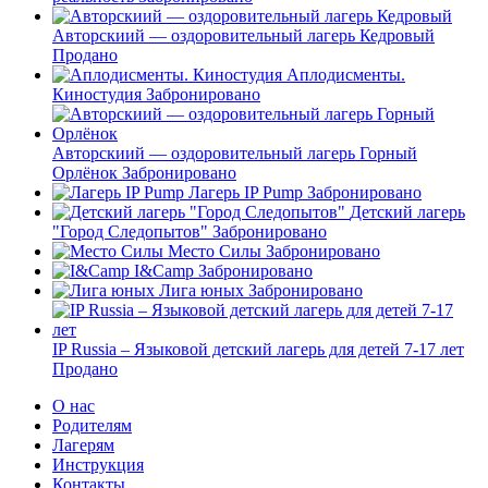
Авторскиий — оздоровительный лагерь Кедровый
Продано
Аплодисменты.
Киностудия
Забронировано
Авторскиий — оздоровительный лагерь Горный
Орлёнок
Забронировано
Лагерь IP Pump
Забронировано
Детский лагерь
"Город Следопытов"
Забронировано
Место Силы
Забронировано
I&Camp
Забронировано
Лига юных
Забронировано
IP Russia – Языковой детский лагерь для детей 7-17 лет
Продано
О нас
Родителям
Лагерям
Инструкция
Контакты