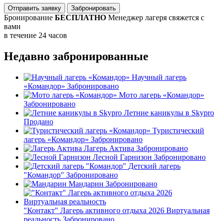
Отправить заявку
Забронировать
Бронирование
БЕСПЛАТНО
Менеджер лагеря свяжется с
вами
в течение 24 часов
Недавно забронированные
Научный лагерь
«Командор»
Забронировано
Мото лагерь «Командор»
Забронировано
Летние каникулы в Skypro
Продано
Туристический
лагерь «Командор»
Забронировано
Лагерь Актива
Забронировано
Лесной Гарнизон
Забронировано
Детский лагерь
"Командор"
Забронировано
Мандарин
Забронировано
"Контакт" Лагерь активного отдыха 2026 Виртуальная
реальность
Забронировано