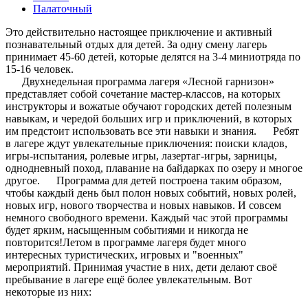
Палаточный
Это действительно настоящее приключение и активный
познавательный отдых для детей. За одну смену лагерь
принимает 45-60 детей, которые делятся на 3-4 миниотряда по
15-16 человек.
Двухнедельная программа лагеря «Лесной гарнизон»
представляет собой сочетание мастер-классов, на которых
инструкторы и вожатые обучают городских детей полезным
навыкам, и чередой больших игр и приключений, в которых
им предстоит использовать все эти навыки и знания. Ребят
в лагере ждут увлекательные приключения: поиски кладов,
игры-испытания, ролевые игры, лазертаг-игры, зарницы,
однодневный поход, плавание на байдарках по озеру и многое
другое. Программа для детей построена таким образом,
чтобы каждый день был полон новых событий, новых ролей,
новых игр, нового творчества и новых навыков. И совсем
немного свободного времени. Каждый час этой программы
будет ярким, насыщенным событиями и никогда не
повторится!Летом в программе лагеря будет много
интересных туристических, игровых и "военных"
мероприятий. Принимая участие в них, дети делают своё
пребывание в лагере ещё более увлекательным. Вот
некоторые из них: