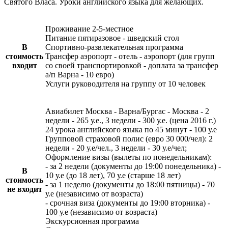
Святого Власа. Уроки английского языка для желающих.
Проживание 2-5-местное
Питание пятиразовое - шведский стол
В
Спортивно-развлекательная программа
стоимость
Трансфер аэропорт - отель - аэропорт (для групп
входит
со своей транспортировкой - доплата за трансфер
а/п Варна - 10 евро)
Услуги руководителя на группу от 10 человек
Авиабилет Москва - Варна/Бургас - Москва - 2
недели - 265 у.е., 3 недели - 300 у.е. (цена 2016 г.)
24 урока английского языка по 45 минут - 100 у.е
Групповой страховой полис (евро 30 000/чел): 2
недели - 20 у.е/чел., 3 недели - 30 у.е/чел;
Оформление визы (вылеты по понедельникам):
- за 2 недели (документы до 19:00 понедельника) -
В
10 у.е (до 18 лет), 70 у.е (старше 18 лет)
стоимость
- за 1 неделю (документы до 18:00 пятницы) - 70
не входит
у.е (независимо от возраста)
- срочная виза (документы до 19:00 вторника) -
100 у.е (независимо от возраста)
Экскурсионная программа