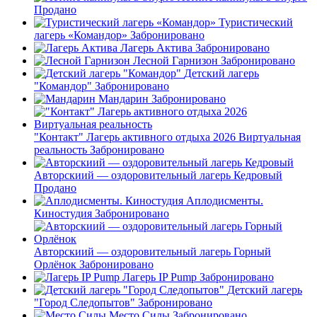
Продано
Туристический
лагерь «Командор»
Забронировано
Лагерь Актива
Забронировано
Лесной Гарнизон
Забронировано
Детский лагерь
"Командор"
Забронировано
Мандарин
Забронировано
"Контакт" Лагерь активного отдыха 2026 Виртуальная
реальность
Забронировано
Авторскиий — оздоровительный лагерь Кедровый
Продано
Аплодисменты.
Киностудия
Забронировано
Авторскиий — оздоровительный лагерь Горный
Орлёнок
Забронировано
Лагерь IP Pump
Забронировано
Детский лагерь
"Город Следопытов"
Забронировано
Место Силы
Забронировано