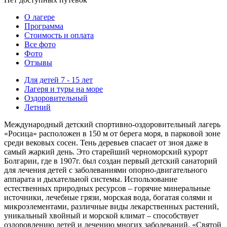
О лагере
Программа
Стоимость
и оплата
Все фото
Фото
Отзывы
Для детей 7 - 15 лет
Лагеря и туры на море
Оздоровительный
Летний
Международный детский спортивно-оздоровительный лагерь
«Росица» расположен в 150 м от берега моря, в парковой зоне
среди вековых сосен. Тень деревьев спасает от зноя даже в
самый жаркий день. Это старейший черноморский курорт
Болгарии, где в 1907г. был создан первый детский санаторий
для лечения детей с заболеваниями опорно-двигательного
аппарата и дыхательной системы. Использование
естественных природных ресурсов – горячие минеральные
источники, лечебные грязи, морская вода, богатая солями и
микроэлементами, различные виды лекарственных растений,
уникальный хвойный и морской климат – способствует
оздоровлению детей и лечению многих заболеваний. «Святой