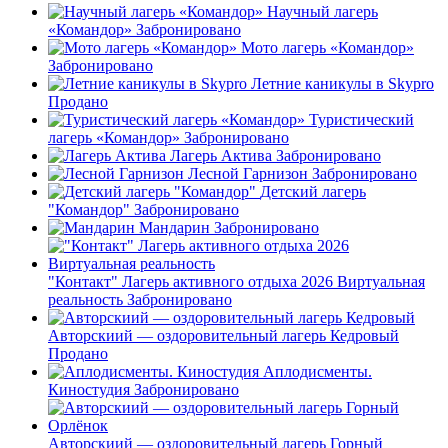
Научный лагерь
«Командор»
Забронировано
Мото лагерь «Командор»
Забронировано
Летние каникулы в Skypro
Продано
Туристический
лагерь «Командор»
Забронировано
Лагерь Актива
Забронировано
Лесной Гарнизон
Забронировано
Детский лагерь
"Командор"
Забронировано
Мандарин
Забронировано
"Контакт" Лагерь активного отдыха 2026 Виртуальная
реальность
Забронировано
Авторскиий — оздоровительный лагерь Кедровый
Продано
Аплодисменты.
Киностудия
Забронировано
Авторскиий — оздоровительный лагерь Горный