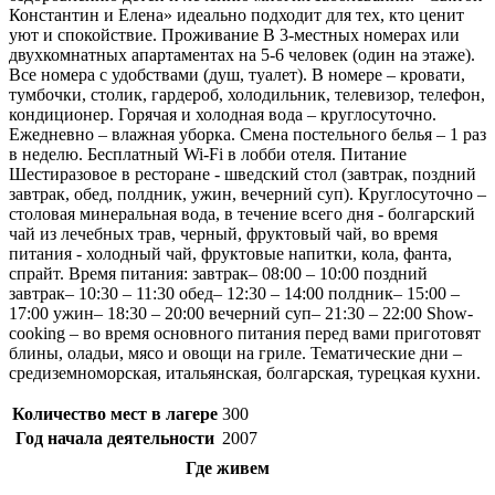
Константин и Елена» идеально подходит для тех, кто ценит
уют и спокойствие. Проживание В 3-местных номерах или
двухкомнатных апартаментах на 5-6 человек (один на этаже).
Все номера с удобствами (душ, туалет). В номере – кровати,
тумбочки, столик, гардероб, холодильник, телевизор, телефон,
кондиционер. Горячая и холодная вода – круглосуточно.
Ежедневно – влажная уборка. Смена постельного белья – 1 раз
в неделю. Бесплатный Wi-Fi в лобби отеля. Питание
Шестиразовое в ресторане - шведский стол (завтрак, поздний
завтрак, обед, полдник, ужин, вечерний суп). Круглосуточно –
столовая минеральная вода, в течение всего дня - болгарский
чай из лечебных трав, черный, фруктовый чай, во время
питания - холодный чай, фруктовые напитки, кола, фанта,
спрайт. Время питания: завтрак– 08:00 – 10:00 поздний
завтрак– 10:30 – 11:30 обед– 12:30 – 14:00 полдник– 15:00 –
17:00 ужин– 18:30 – 20:00 вечерний суп– 21:30 – 22:00 Show-
cooking – во время основного питания перед вами приготовят
блины, оладьи, мясо и овощи на гриле. Тематические дни –
средиземноморская, итальянская, болгарская, турецкая кухни.
Количество мест в лагере
300
Год начала деятельности
2007
Где живем