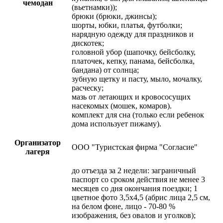
чемодан
(вьетнамки));
брюки (брюки, джинсы);
шорты, юбки, платья, футболки;
нарядную одежду для праздников и
дискотек;
головной убор (шапочку, бейсболку,
платочек, кепку, панама, бейсболка,
бандана) от солнца;
зубную щетку и пасту, мыло, мочалку,
расческу;
мазь от летающих и кровососущих
насекомых (мошек, комаров).
комплект для сна (только если ребенок
дома использует пижаму).
Организатор
ООО "Туристская фирма "Согласие"
лагеря
до отъезда за 2 недели: заграничный
паспорт со сроком действия не менее 3
месяцев со дня окончания поездки; 1
цветное фото 3,5х4,5 (абрис лица 2,5 см,
на белом фоне, лицо - 70-80 %
изображения, без овалов и уголков);