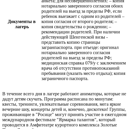
анкета; для несовершеннолетних: – копия
нотариально заверенного согласия обоих
родителей на выезд за пределы РФ, если
ребенок выезжает с одним из родителей –
Документы в
копия согласия от второго родителя; –
лагерь
копия свидетельства о рождении; –
рекомендации родителей. При наличии
действующей Шенгенской визы -
представить копию страницы
загранпаспорта. при отъезде: оригинал
нотариально заверенного согласия
родителей на выезд за пределы РФ;
медицинская справка 079/у с заключением
врача об отсутствии противопоказаний
пребывания (указать место отдыха); копия
заграничного паспорта.
В течение всего дня в лагере работают аниматоры, которые не
дадут детям скучать. Программа расписана по минутам:
квесты, тренинги, увлекательные соревнования, мега яркие
вечерние шоу, концерты детей и, конечно, дискотеки! Группы,
проживающие в "Росице" могут принять участие в ежегодном
международном фестивале "Ярмарка талантов", который
проводится в Амфитеатре курортного комплекса Золотые