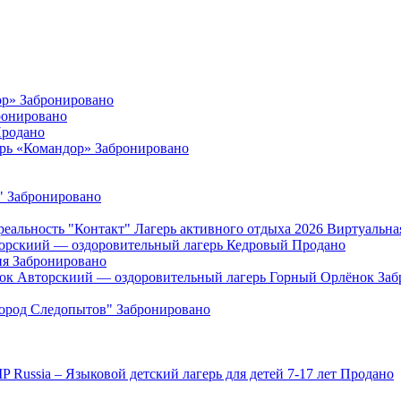
ор»
Забронировано
ронировано
родано
ерь «Командор»
Забронировано
"
Забронировано
"Контакт" Лагерь активного отдыха 2026 Виртуальна
орскиий — оздоровительный лагерь Кедровый
Продано
ия
Забронировано
Авторскиий — оздоровительный лагерь Горный Орлёнок
Заб
Город Следопытов"
Забронировано
IP Russia – Языковой детский лагерь для детей 7-17 лет
Продано