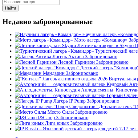
Найти
Недавно забронированные
Научный лагерь «Команд
Мото лагерь «Командор»
Заб
Летние каникулы в Skypro
П
Туристический лаг
Лагерь Актива
Забронировано
Лесной Гарнизон
Забронировано
Детский лагерь "Командор
Мандарин
Забронировано
Авт
Аплодисменты. Киностуд
Лагерь IP Pump
Забронировано
Детский лагерь "
Место Силы
Забронировано
I&Camp
Забронировано
Лига юных
Забронировано