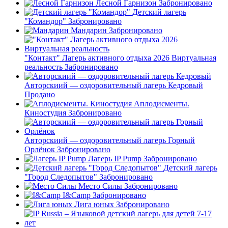
Лесной Гарнизон
Забронировано
Детский лагерь
"Командор"
Забронировано
Мандарин
Забронировано
"Контакт" Лагерь активного отдыха 2026 Виртуальная
реальность
Забронировано
Авторскиий — оздоровительный лагерь Кедровый
Продано
Аплодисменты.
Киностудия
Забронировано
Авторскиий — оздоровительный лагерь Горный
Орлёнок
Забронировано
Лагерь IP Pump
Забронировано
Детский лагерь
"Город Следопытов"
Забронировано
Место Силы
Забронировано
I&Camp
Забронировано
Лига юных
Забронировано