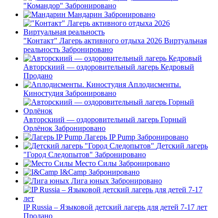
"Командор"
Забронировано
Мандарин
Забронировано
"Контакт" Лагерь активного отдыха 2026 Виртуальная
реальность
Забронировано
Авторскиий — оздоровительный лагерь Кедровый
Продано
Аплодисменты.
Киностудия
Забронировано
Авторскиий — оздоровительный лагерь Горный
Орлёнок
Забронировано
Лагерь IP Pump
Забронировано
Детский лагерь
"Город Следопытов"
Забронировано
Место Силы
Забронировано
I&Camp
Забронировано
Лига юных
Забронировано
IP Russia – Языковой детский лагерь для детей 7-17 лет
Продано