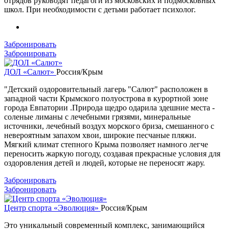
отрядов руководят педагоги из московских и подмосковных
школ. При необходимости с детьми работает психолог.
Забронировать
Забронировать
ДОЛ «Салют»
Россия/Крым
"Детский оздоровительный лагерь "Салют" расположен в
западной части Крымского полуострова в курортной зоне
города Евпатории .Природа щедро одарила здешние места -
соленые лиманы с лечебными грязями, минеральные
источники, лечебный воздух морского бриза, смешанного с
невероятным запахом хвои, широкие песчаные пляжи.
Мягкий климат степного Крыма позволяет намного легче
переносить жаркую погоду, создавая прекрасные условия для
оздоровления детей и людей, которые не переносят жару.
Забронировать
Забронировать
Центр спорта «Эволюция»
Россия/Крым
Это уникальный современный комплекс, занимающийся