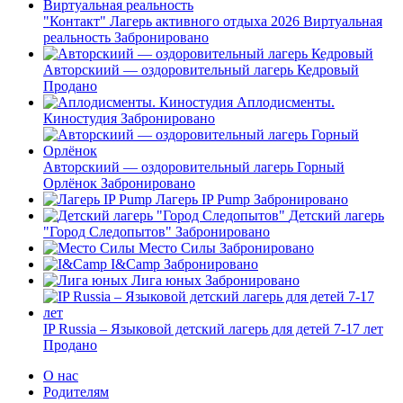
"Контакт" Лагерь активного отдыха 2026 Виртуальная
реальность
Забронировано
Авторскиий — оздоровительный лагерь Кедровый
Продано
Аплодисменты.
Киностудия
Забронировано
Авторскиий — оздоровительный лагерь Горный
Орлёнок
Забронировано
Лагерь IP Pump
Забронировано
Детский лагерь
"Город Следопытов"
Забронировано
Место Силы
Забронировано
I&Camp
Забронировано
Лига юных
Забронировано
IP Russia – Языковой детский лагерь для детей 7-17 лет
Продано
О нас
Родителям