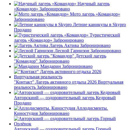
Научный лагерь
«Командор»
Забронировано
Мото лагерь «Командор»
Забронировано
Летние каникулы в Skypro
Продано
Туристический
лагерь «Командор»
Забронировано
Лагерь Актива
Забронировано
Лесной Гарнизон
Забронировано
Детский лагерь
"Командор"
Забронировано
Мандарин
Забронировано
"Контакт" Лагерь активного отдыха 2026 Виртуальная
реальность
Забронировано
Авторскиий — оздоровительный лагерь Кедровый
Продано
Аплодисменты.
Киностудия
Забронировано
Авторскиий — оздоровительный лагерь Горный