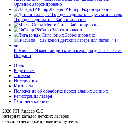
Орлёнок
Забронировано
Лагерь IP Pump
Забронировано
Детский лагерь
"Город Следопытов"
Забронировано
Место Силы
Забронировано
I&Camp
Забронировано
Лига юных
Забронировано
IP Russia – Языковой детский лагерь для детей 7-17 лет
Продано
О нас
Родителям
Лагерям
Инструкция
Контакты
Положение об обработке персональных данных
Регистрация лагеря
Личный кабинет
2026 ИП Авдеев С.С
интернет-каталог детских лагерей
с бесплатным бронированием путевок