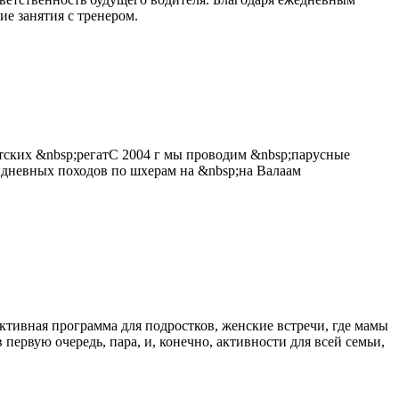
е занятия с тренером.
етских &nbsp;регатС 2004 г мы проводим &nbsp;парусные
тидневных походов по шхерам на &nbsp;на Валаам
ктивная программа для подростков, женские встречи, где мамы
первую очередь, пара, и, конечно, активности для всей семьи,