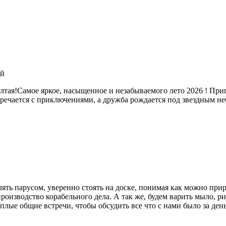
ай
тая!Самое яркое, насыщенное и незабываемого лето 2026 ! При
тречается с приключениями, а дружба рождается под звездным 
ять парусом, уверенно стоять на доске, понимая как можно при
оизводство корабельного дела. А так же, будем варить мыло, р
плые общие встречи, чтобы обсудить все что с нами было за день