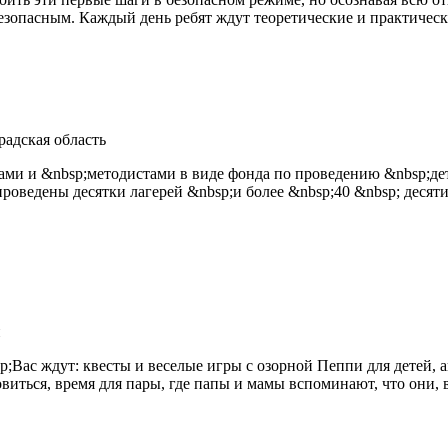
езопасным. Каждый день ребят ждут теоретические и практически
радская область
рами и &nbsp;методистами в виде фонда по проведению &nbsp;д
;проведены десятки лагерей &nbsp;и более &nbsp;40 &nbsp; деся
й
;Вас ждут: квесты и веселые игры с озорной Пеппи для детей, а
иться, время для пары, где папы и мамы вспоминают, что они, в 