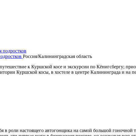
подростков
Россия/Калининградская область
 путешествие к Куршской косе и экскурсии по Кёнигсбергу; при
итории Куршской косы, в хостеле в центре Калининграда и на пе
я в роли настоящего автогонщика на самой большой гоночной тра
оить эти первые шаги в безопасном режиме, но осознавая всю о