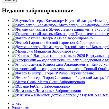
Недавно забронированные
Научный лагерь «Команд
Мото лагерь «Командор»
Заб
Летние каникулы в Skypro
П
Туристический лаг
Лагерь Актива
Забронировано
Лесной Гарнизон
Забронировано
Детский лагерь "Командор
Мандарин
Забронировано
Авт
Аплодисменты. Киностуд
Лагерь IP Pump
Забронировано
Детский лагерь "
Место Силы
Забронировано
I&Camp
Забронировано
Лига юных
Забронировано
О нас
Родителям