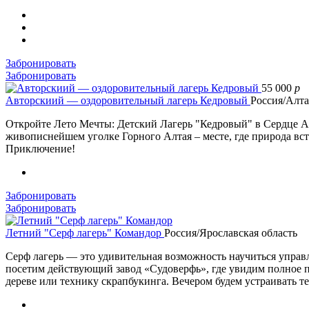
Забронировать
Забронировать
55 000
p
Авторскиий — оздоровительный лагерь Кедровый
Россия/Алт
Откройте Лето Мечты: Детский Лагерь "Кедровый" в Сердце Ал
живописнейшем уголке Горного Алтая – месте, где природа вс
Приключение!
Забронировать
Забронировать
Летний "Серф лагерь" Командор
Россия/Ярославская область
Серф лагерь — это удивительная возможность научиться управл
посетим действующий завод «Судоверфь», где увидим полное пр
дереве или технику скрапбукинга. Вечером будем устраивать те