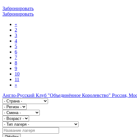
Забронировать
Забронировать
«
2
3
4
5
6
7
8
9
10
11
»
Англо-Русский Клуб "Объединённое Королевство"
Россия, Мо
Найти