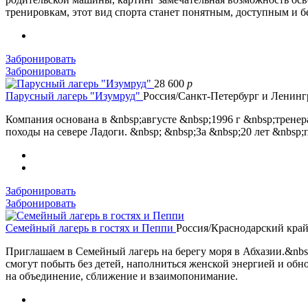
тренировкам, этот вид спорта станет понятным, доступным и б
Забронировать
Забронировать
28 600
p
Парусный лагерь "Изумруд"
Россия/Санкт-Петербург и Ленинг
Компания основана в &nbsp;августе &nbsp;1996 г &nbsp;трене
походы на севере Ладоги. &nbsp; &nbsp;За &nbsp;20 лет &nbsp
Забронировать
Забронировать
Семейный лагерь в гостях и Пеппи
Россия/Краснодарский кра
Приглашаем в Семейный лагерь на берегу моря в Абхазии.&nbsp
смогут побыть без детей, наполниться женской энергией и обнов
на объединение, сближение и взаимопонимание.