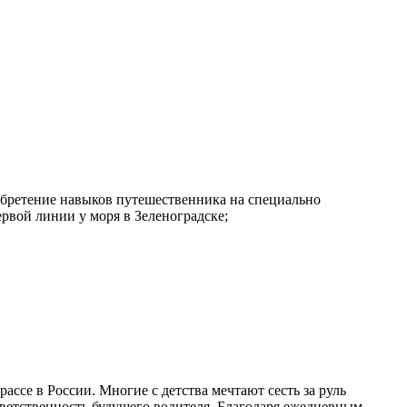
обретение навыков путешественника на специально
рвой линии у моря в Зеленоградске;
ссе в России. Многие с детства мечтают сесть за руль
тветственность будущего водителя. Благодаря ежедневным