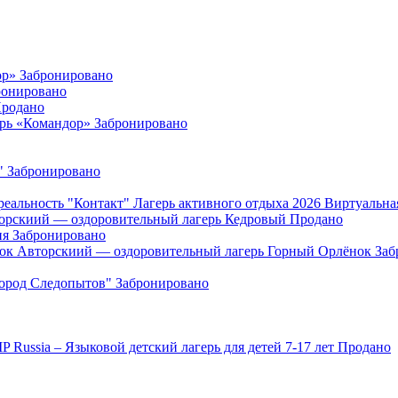
ор»
Забронировано
ронировано
родано
ерь «Командор»
Забронировано
"
Забронировано
"Контакт" Лагерь активного отдыха 2026 Виртуальна
орскиий — оздоровительный лагерь Кедровый
Продано
ия
Забронировано
Авторскиий — оздоровительный лагерь Горный Орлёнок
Заб
Город Следопытов"
Забронировано
IP Russia – Языковой детский лагерь для детей 7-17 лет
Продано