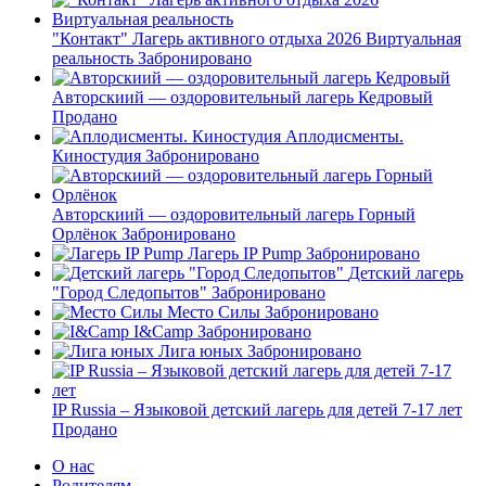
"Контакт" Лагерь активного отдыха 2026 Виртуальная
реальность
Забронировано
Авторскиий — оздоровительный лагерь Кедровый
Продано
Аплодисменты.
Киностудия
Забронировано
Авторскиий — оздоровительный лагерь Горный
Орлёнок
Забронировано
Лагерь IP Pump
Забронировано
Детский лагерь
"Город Следопытов"
Забронировано
Место Силы
Забронировано
I&Camp
Забронировано
Лига юных
Забронировано
IP Russia – Языковой детский лагерь для детей 7-17 лет
Продано
О нас
Родителям