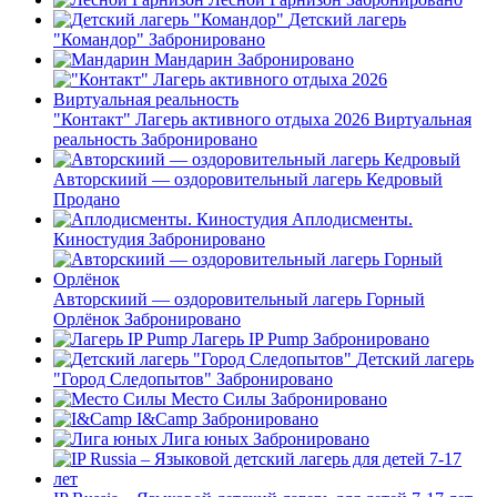
Детский лагерь
"Командор"
Забронировано
Мандарин
Забронировано
"Контакт" Лагерь активного отдыха 2026 Виртуальная
реальность
Забронировано
Авторскиий — оздоровительный лагерь Кедровый
Продано
Аплодисменты.
Киностудия
Забронировано
Авторскиий — оздоровительный лагерь Горный
Орлёнок
Забронировано
Лагерь IP Pump
Забронировано
Детский лагерь
"Город Следопытов"
Забронировано
Место Силы
Забронировано
I&Camp
Забронировано
Лига юных
Забронировано