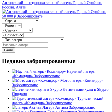
Авторскиий — оздоровительный лагерь Горный Орлёнок
Россия, Алтай
50 000
p
Забронировать
Найти
Недавно забронированные
Научный лагерь
«Командор»
Забронировано
Мото лагерь «Командор»
Забронировано
Летние каникулы в Skypro
Продано
Туристический
лагерь «Командор»
Забронировано
Лагерь Актива
Забронировано
Лесной Гарнизон
Забронировано