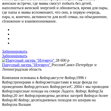
женские встречи, где мамы смогут побыть без детей,
наполниться женской энергией и обновиться, время для пары,
где папы и мамы вспоминают, что они, в первую очередь,
пара, и, конечно, активности для всей семьи, на объединение,
сближение и взаимопонимание.
Забронировать
Забронировать
28 600
p
Парусный лагерь "Изумруд"
Россия/Санкт-Петербург и
Ленинградская область
Компания основана в &nbsp;августе &nbsp;1996 г
&nbsp;тренерами и &nbsp;методистами в виде фонда по
проведению &nbsp;детских &nbsp;регатС 2004 г мы проводим
&nbsp;парусные походы на севере Ладоги. &nbsp; &nbsp;За
&nbsp;20 лет &nbsp;проведены десятки лагерей &nbsp;и более
&nbsp;40 &nbsp; десятидневных походов по шхерам на
&nbsp;на Валаам