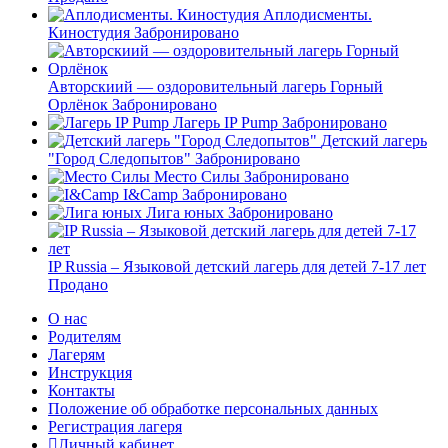
Аплодисменты.
Киностудия
Забронировано
Авторскиий — оздоровительный лагерь Горный
Орлёнок
Забронировано
Лагерь IP Pump
Забронировано
Детский лагерь
"Город Следопытов"
Забронировано
Место Силы
Забронировано
I&Camp
Забронировано
Лига юных
Забронировано
IP Russia – Языковой детский лагерь для детей 7-17 лет
Продано
О нас
Родителям
Лагерям
Инструкция
Контакты
Положение об обработке персональных данных
Регистрация лагеря
Личный кабинет