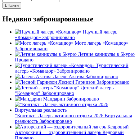
Найти
Недавно забронированные
Научный лагерь
«Командор»
Забронировано
Мото лагерь «Командор»
Забронировано
Летние каникулы в Skypro
Продано
Туристический
лагерь «Командор»
Забронировано
Лагерь Актива
Забронировано
Лесной Гарнизон
Забронировано
Детский лагерь
"Командор"
Забронировано
Мандарин
Забронировано
"Контакт" Лагерь активного отдыха 2026 Виртуальная
реальность
Забронировано
Авторскиий — оздоровительный лагерь Кедровый
Продано