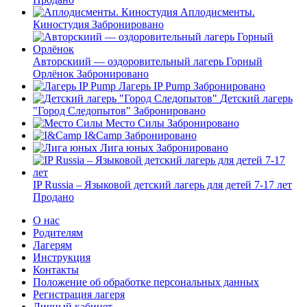
Аплодисменты.
Киностудия
Забронировано
Авторскиий — оздоровительный лагерь Горный
Орлёнок
Забронировано
Лагерь IP Pump
Забронировано
Детский лагерь
"Город Следопытов"
Забронировано
Место Силы
Забронировано
I&Camp
Забронировано
Лига юных
Забронировано
IP Russia – Языковой детский лагерь для детей 7-17 лет
Продано
О нас
Родителям
Лагерям
Инструкция
Контакты
Положение об обработке персональных данных
Регистрация лагеря
Личный кабинет