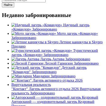
Найти
Недавно забронированные
Научный лагерь
«Командор»
Забронировано
Мото лагерь «Командор»
Забронировано
Летние каникулы в Skypro
Продано
Туристический
лагерь «Командор»
Забронировано
Лагерь Актива
Забронировано
Лесной Гарнизон
Забронировано
Детский лагерь
"Командор"
Забронировано
Мандарин
Забронировано
"Контакт" Лагерь активного отдыха 2026 Виртуальная
реальность
Забронировано
Авторскиий — оздоровительный лагерь Кедровый
Продано