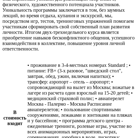
физического, художественного потенциала участников.
Уникальность программы заключается в том, без заумных
лекций, во время отдыха, купания и экскурсий, мы,
посредством игр, тестов, тренинговых упражнений помогаем
участникам сформировать свой собственный план развития
личности. Итогом двух-трехнедельного курса является
приобретение навыков бесконфликтного общения, успешного
взаимодействия в коллективе, повышение уровня личной
ответственности.
• проживание в 3-4-местных номерах Standard ; •
питание: FB+ (3-х разовое, "шведский стол",
завтрак, обед, ужин, включая напитки); •
трансфер: аэропорт – отель – аэропорт; •
сопровождающий на вылет из Москвы; вожатые в
лагере из расчета один взрослый на 15-20 детей; •
медицинский страховой полис; • авиаперелет
Москва - Палермо - Москва Расписание
авиаперелетов; • пользование спортивными
В
сооружениями, лежаками и зонтиками на пляжах
стоимость
и у бассейнов; • программа детского центра -
входит
ежедневные тренинги, ролевые игры, участие во
всех анимационных мероприятиях, играх,
соревнованиях, аэробика в воде, дискотека;