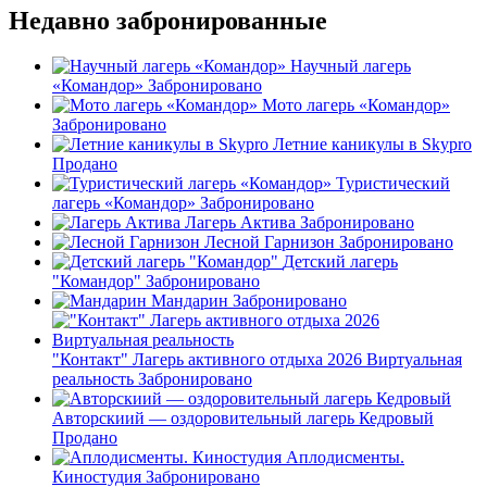
Недавно забронированные
Научный лагерь
«Командор»
Забронировано
Мото лагерь «Командор»
Забронировано
Летние каникулы в Skypro
Продано
Туристический
лагерь «Командор»
Забронировано
Лагерь Актива
Забронировано
Лесной Гарнизон
Забронировано
Детский лагерь
"Командор"
Забронировано
Мандарин
Забронировано
"Контакт" Лагерь активного отдыха 2026 Виртуальная
реальность
Забронировано
Авторскиий — оздоровительный лагерь Кедровый
Продано
Аплодисменты.
Киностудия
Забронировано