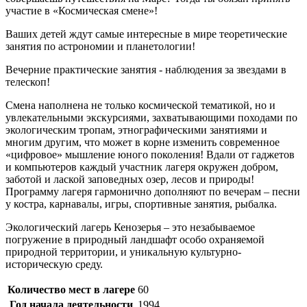
участие в «Космическая смене»!
Ваших детей ждут самые интересные в мире теоретические
занятия по астрономии и планетологии!
Вечерние практические занятия - наблюдения за звездами в
телескоп!
Смена наполнена не только космической тематикой, но и
увлекательными экскурсиями, захватывающими походами по
экологическим тропам, этнографическими занятиями и
многим другим, что может в корне изменить современное
«цифровое» мышление юного поколения! Вдали от гаджетов
и компьютеров каждый участник лагеря окружен добром,
заботой и лаской заповедных озер, лесов и природы!
Программу лагеря гармонично дополняют по вечерам – песни
у костра, карнавалы, игры, спортивные занятия, рыбалка.
Экологический лагерь Кенозерья – это незабываемое
погружение в природный ландшафт особо охраняемой
природной территории, и уникальную культурно-
историческую среду.
Количество мест в лагере
60
Год начала деятельности
1994