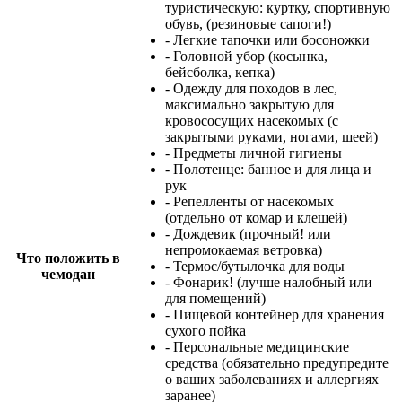
туристическую: куртку, спортивную
обувь, (резиновые сапоги!)
- Легкие тапочки или босоножки
- Головной убор (косынка,
бейсболка, кепка)
- Одежду для походов в лес,
максимально закрытую для
кровососущих насекомых (с
закрытыми руками, ногами, шеей)
- Предметы личной гигиены
- Полотенце: банное и для лица и
рук
- Репелленты от насекомых
(отдельно от комар и клещей)
- Дождевик (прочный! или
непромокаемая ветровка)
Что положить в
- Термос/бутылочка для воды
чемодан
- Фонарик! (лучше налобный или
для помещений)
- Пищевой контейнер для хранения
сухого пойка
- Персональные медицинские
средства (обязательно предупредите
о ваших заболеваниях и аллергиях
заранее)