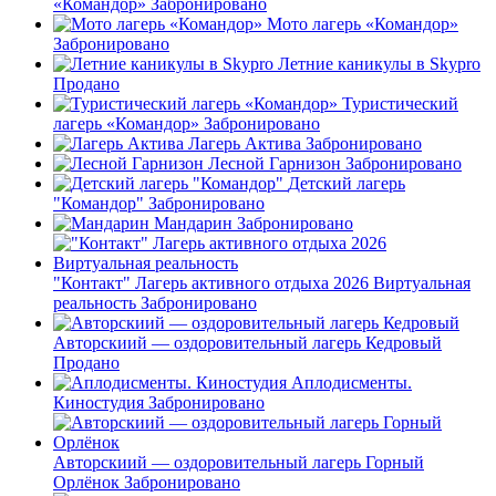
«Командор»
Забронировано
Мото лагерь «Командор»
Забронировано
Летние каникулы в Skypro
Продано
Туристический
лагерь «Командор»
Забронировано
Лагерь Актива
Забронировано
Лесной Гарнизон
Забронировано
Детский лагерь
"Командор"
Забронировано
Мандарин
Забронировано
"Контакт" Лагерь активного отдыха 2026 Виртуальная
реальность
Забронировано
Авторскиий — оздоровительный лагерь Кедровый
Продано
Аплодисменты.
Киностудия
Забронировано
Авторскиий — оздоровительный лагерь Горный
Орлёнок
Забронировано