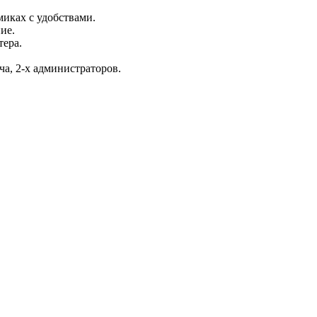
миках с удобствами.
ие.
тера.
ча, 2-х администраторов.