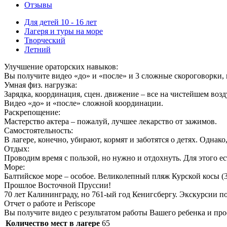
Отзывы
Для детей 10 - 16 лет
Лагеря и туры на море
Творческий
Летний
Улучшение ораторских навыков:
Вы получите видео «до» и «после» и 3 сложные скороговорки, 
Умная физ. нагрузка:
Зарядка, координация, сцен. движение – все на чистейшем возд
Видео «до» и «после» сложной координации.
Раскрепощение:
Мастерство актера – пожалуй, лучшее лекарство от зажимов.
Самостоятельность:
В лагере, конечно, убирают, кормят и заботятся о детях. Однако
Отдых:
Проводим время с пользой, но нужно и отдохнуть. Для этого ес
Море:
Балтийское море – особое. Великолепный пляж Курской косы (
Прошлое Восточной Пруссии!
70 лет Калининграду, но 761-ый год Кенигсбергу. Экскурсии по
Отчет о работе и Periscope
Вы получите видео с результатом работы Вашего ребенка и про
Количество мест в лагере
65