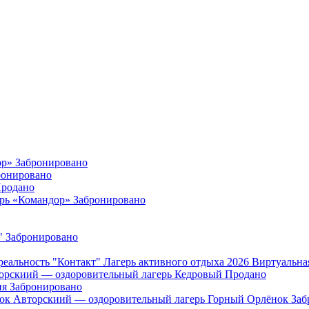
ор»
Забронировано
ронировано
родано
ерь «Командор»
Забронировано
"
Забронировано
"Контакт" Лагерь активного отдыха 2026 Виртуальна
орскиий — оздоровительный лагерь Кедровый
Продано
ия
Забронировано
Авторскиий — оздоровительный лагерь Горный Орлёнок
Заб