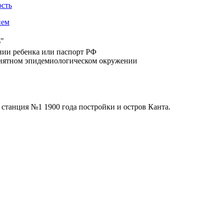
ость
ием
ь"
нии ребенка или паспорт РФ
приятном эпидемиологическом окружении
станция №1 1900 года постройки и остров Канта.