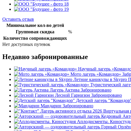
Оставить отзыв
Минимальное кол-во детей
Групповая скидка
%
Количество сопровождающих
Нет доступных путевок
Недавно забронированные
Научный лагерь «Команд
Мото лагерь «Командор»
Заб
Летние каникулы в Skypro
П
Туристический лаг
Лагерь Актива
Забронировано
Лесной Гарнизон
Забронировано
Детский лагерь "Командор
Мандарин
Забронировано
Авт
Аплодисменты. Киностуд