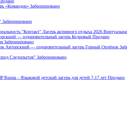
родано
ерь «Командор»
Забронировано
"
Забронировано
"Контакт" Лагерь активного отдыха 2026 Виртуальна
орскиий — оздоровительный лагерь Кедровый
Продано
ия
Забронировано
Авторскиий — оздоровительный лагерь Горный Орлёнок
Заб
Город Следопытов"
Забронировано
IP Russia – Языковой детский лагерь для детей 7-17 лет
Продано