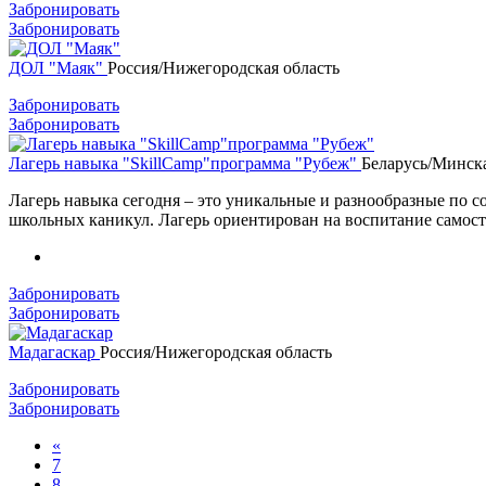
Забронировать
Забронировать
ДОЛ "Маяк"
Россия/Нижегородская область
Забронировать
Забронировать
Лагерь навыка "SkillCamp"программа "Рубеж"
Беларусь/Минска
Лагерь навыка сегодня – это уникальные и разнообразные по 
школьных каникул. Лагерь ориентирован на воспитание самосто
Забронировать
Забронировать
Мадагаскар
Россия/Нижегородская область
Забронировать
Забронировать
«
7
8