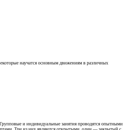
 Некоторые научатся основным движениям в различных
! Групповые и индивидуальные занятия проводятся опытными
ортами. Три из них являются открытыми, один — закрытый с