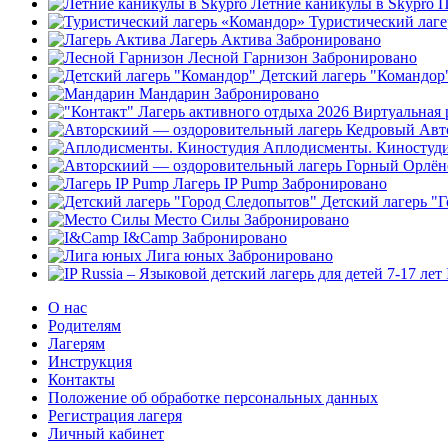
Летние каникулы в Skypro
П
Туристический лаг
Лагерь Актива
Забронировано
Лесной Гарнизон
Забронировано
Детский лагерь "Командор
Мандарин
Забронировано
Авт
Аплодисменты. Киностуд
Лагерь IP Pump
Забронировано
Детский лагерь "
Место Силы
Забронировано
I&Camp
Забронировано
Лига юных
Забронировано
О нас
Родителям
Лагерям
Инструкция
Контакты
Положение об обработке персональных данных
Регистрация лагеря
Личный кабинет