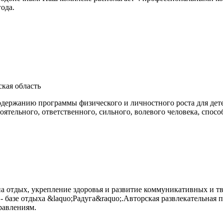
ода.
кая область
содержанию программы физического и личностного роста для дет
ятельного, ответственного, сильного, волевого человека, спос
на отдых, укрепление здоровья и развитие коммуникативных и 
 базе отдыха &laquo;Радуга&raquo;.Авторская развлекательная п
правлениям.