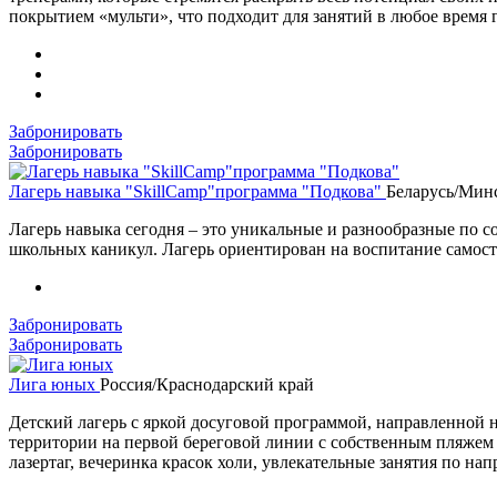
покрытием «мульти», что подходит для занятий в любое время г
Забронировать
Забронировать
Лагерь навыка "SkillCamp"программа "Подкова"
Беларусь/Минс
Лагерь навыка сегодня – это уникальные и разнообразные по 
школьных каникул. Лагерь ориентирован на воспитание самосто
Забронировать
Забронировать
Лига юных
Россия/Краснодарский край
Детский лагерь с яркой досуговой программой, направленной 
территории на первой береговой линии с собственным пляжем -
лазертаг, вечеринка красок холи, увлекательные занятия по на