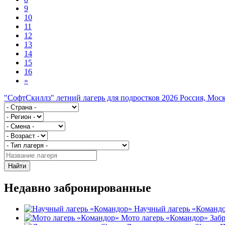
9
10
11
12
13
14
15
16
»
"СофтСкиллз" летний лагерь для подростков 2026
Россия, Моск
Найти
Недавно забронированные
Научный лагерь «Команд
Мото лагерь «Командор»
Заб