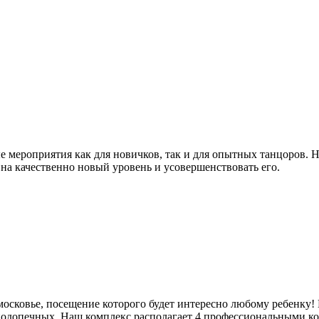
ые мероприятия как для новичков, так и для опытных танцоров.
 на качественно новый уровень и усовершенствовать его.
осковье, посещение которого будет интересно любому ребенку
 подопечных. Наш комплекс располагает 4 профессиональными к