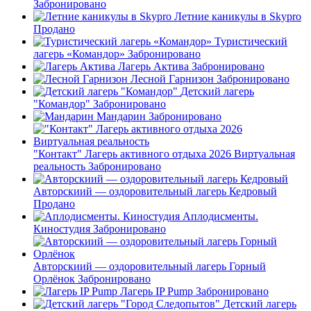
Забронировано
Летние каникулы в Skypro
Продано
Туристический
лагерь «Командор»
Забронировано
Лагерь Актива
Забронировано
Лесной Гарнизон
Забронировано
Детский лагерь
"Командор"
Забронировано
Мандарин
Забронировано
"Контакт" Лагерь активного отдыха 2026 Виртуальная
реальность
Забронировано
Авторскиий — оздоровительный лагерь Кедровый
Продано
Аплодисменты.
Киностудия
Забронировано
Авторскиий — оздоровительный лагерь Горный
Орлёнок
Забронировано
Лагерь IP Pump
Забронировано
Детский лагерь