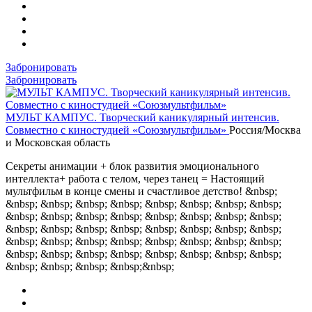
Забронировать
Забронировать
МУЛЬТ КАМПУС. Творческий каникулярный интенсив.
Совместно с киностудией «Союзмультфильм»
Россия/Москва
и Московская область
Секреты анимации + блок развития эмоционального
интеллекта+ работа с телом, через танец = Настоящий
мультфильм в конце смены и счастливое детство! &nbsp;
&nbsp; &nbsp; &nbsp; &nbsp; &nbsp; &nbsp; &nbsp; &nbsp;
&nbsp; &nbsp; &nbsp; &nbsp; &nbsp; &nbsp; &nbsp; &nbsp;
&nbsp; &nbsp; &nbsp; &nbsp; &nbsp; &nbsp; &nbsp; &nbsp;
&nbsp; &nbsp; &nbsp; &nbsp; &nbsp; &nbsp; &nbsp; &nbsp;
&nbsp; &nbsp; &nbsp; &nbsp; &nbsp; &nbsp; &nbsp; &nbsp;
&nbsp; &nbsp; &nbsp; &nbsp;&nbsp;