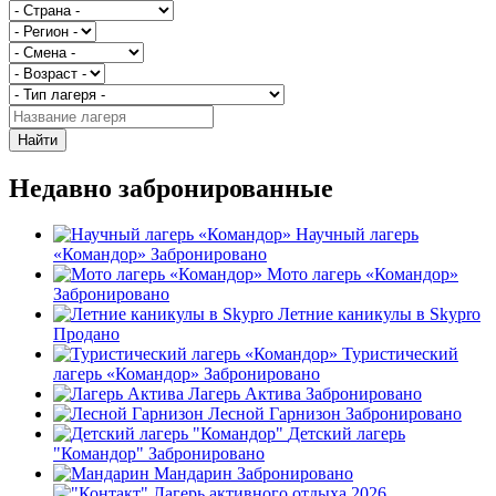
Найти
Недавно забронированные
Научный лагерь
«Командор»
Забронировано
Мото лагерь «Командор»
Забронировано
Летние каникулы в Skypro
Продано
Туристический
лагерь «Командор»
Забронировано
Лагерь Актива
Забронировано
Лесной Гарнизон
Забронировано
Детский лагерь
"Командор"
Забронировано
Мандарин
Забронировано