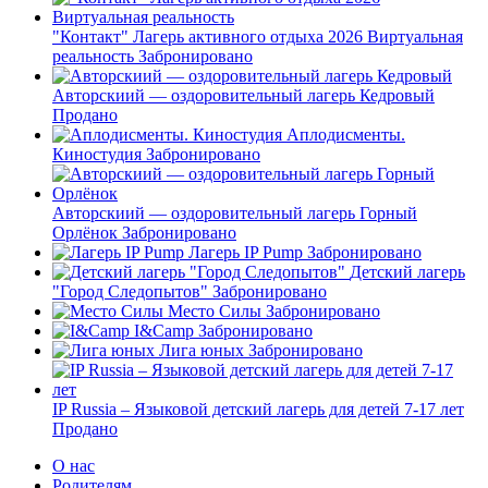
"Контакт" Лагерь активного отдыха 2026 Виртуальная
реальность
Забронировано
Авторскиий — оздоровительный лагерь Кедровый
Продано
Аплодисменты.
Киностудия
Забронировано
Авторскиий — оздоровительный лагерь Горный
Орлёнок
Забронировано
Лагерь IP Pump
Забронировано
Детский лагерь
"Город Следопытов"
Забронировано
Место Силы
Забронировано
I&Camp
Забронировано
Лига юных
Забронировано
IP Russia – Языковой детский лагерь для детей 7-17 лет
Продано
О нас
Родителям