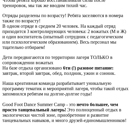
Чтобы ребята хорошо восстанавливали силы после
тренировок, мы так же вводим тихий час.
Отряды разделены по возрасту! Ребята заселяются в номера
также по возрасту!
В одном отряде в среднем 20 человек. На каждый отряд
приходится 3 контролирующих человека: 2 вожатых (М и Ж)
и один воспитатель (опытный сотрудник с педагогическим
или психологическим образованием). Весь персонал мы
тщательно отбираем!
Дети передвигаются по территории лагеря ТОЛЬКО в
сопровождении вожатых
На базе отдыха организовано
6ти (!) разовое питание:
завтрак, второй завтрак, обед, полдник, ужин и сонник.
Наша креативная команда разрабатывает уникальную
программу тематик и мероприятий лагеря, чтобы такой отдых
запомнился ребятам на долгие-долгие годы!
Good Foot Dance Summer Camp - это
нечто большее, чем
просто танцевальный лагерь!
Это полноценный отдых в
экологически чистой зоне, приобретение и развитие
танцевальных навыков, и много друзей-единомышленников!