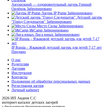
Авторскиий — оздоровительный лагерь Горный
Орлёнок
Забронировано
Лагерь IP Pump
Забронировано
Детский лагерь
"Город Следопытов"
Забронировано
Место Силы
Забронировано
I&Camp
Забронировано
Лига юных
Забронировано
IP Russia – Языковой детский лагерь для детей 7-17 лет
Продано
О нас
Родителям
Лагерям
Инструкция
Контакты
Положение об обработке персональных данных
Регистрация лагеря
Личный кабинет
2026 ИП Авдеев С.С
интернет-каталог детских лагерей
с бесплатным бронированием путевок