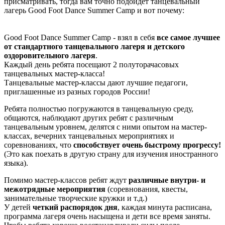
присматривать, тогда вам точно подойдет танцевальный
лагерь Good Foot Dance Summer Camp и вот почему:
Good Foot Dance Summer Camp - взял в себя
все самое лучшее
от стандартного танцевального лагеря и детского
оздоровительного лагеря
.
Каждый день ребята посещают 2 полуторачасовых
танцевальных мастер-класса!
Танцевальные мастер-классы дают лучшие педагоги,
приглашенные из разных городов России!
Ребята полностью погружаются в танцевальную среду,
общаются, наблюдают других ребят с различным
танцевальным уровнем, делятся с ними опытом на мастер-
классах, вечерних танцевальных мероприятиях и
соревнованиях, что
способствует очень быстрому прогрессу!
(Это как поехать в другую страну для изучения иностранного
языка).
Помимо мастер-классов ребят ждут
различные внутри- и
межотрядные мероприятия
(соревнования, квесты,
занимательные творческие кружки и т.д.)
У детей
четкий распорядок дня
, каждая минута расписана,
программа лагеря очень насыщена и дети все время заняты.