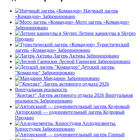
Научный лагерь
«Командор»
Забронировано
Мото лагерь «Командор»
Забронировано
Летние каникулы в Skypro
Продано
Туристический
лагерь «Командор»
Забронировано
Лагерь Актива
Забронировано
Лесной Гарнизон
Забронировано
Детский лагерь
"Командор"
Забронировано
Мандарин
Забронировано
"Контакт" Лагерь активного отдыха 2026 Виртуальная
реальность
Забронировано
Авторскиий — оздоровительный лагерь Кедровый
Продано
Аплодисменты.
Киностудия
Забронировано