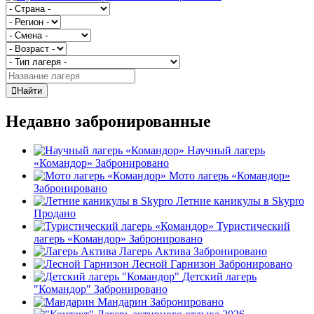
Найти
Недавно забронированные
Научный лагерь
«Командор»
Забронировано
Мото лагерь «Командор»
Забронировано
Летние каникулы в Skypro
Продано
Туристический
лагерь «Командор»
Забронировано
Лагерь Актива
Забронировано
Лесной Гарнизон
Забронировано
Детский лагерь
"Командор"
Забронировано
Мандарин
Забронировано