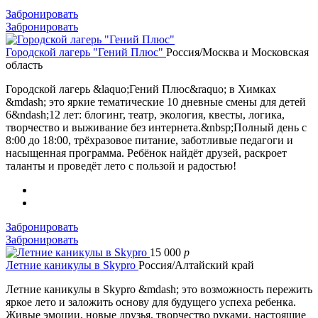
Забронировать
Забронировать
Городской лагерь "Гений Плюс"
Россия/Москва и Московская
область
Городской лагерь &laquo;Гений Плюс&raquo; в Химках
&mdash; это яркие тематические 10 дневные смены для детей
6&ndash;12 лет: блогинг, театр, экология, квесты, логика,
творчество и выживание без интернета.&nbsp;Полный день с
8:00 до 18:00, трёхразовое питание, заботливые педагоги и
насыщенная программа. Ребёнок найдёт друзей, раскроет
таланты и проведёт лето с пользой и радостью!
Забронировать
Забронировать
15 000
p
Летние каникулы в Skypro
Россия/Алтайский край
Летние каникулы в Skypro &mdash; это возможность пережить
яркое лето и заложить основу для будущего успеха ребенка.
Живые эмоции, новые друзья, творчество руками, настоящие