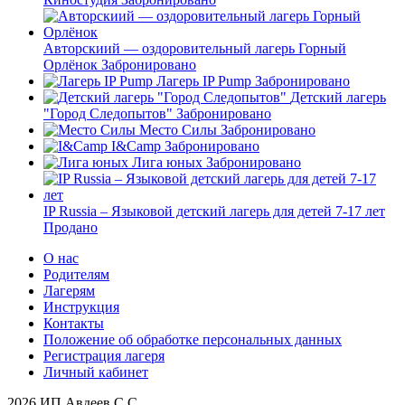
Авторскиий — оздоровительный лагерь Горный
Орлёнок
Забронировано
Лагерь IP Pump
Забронировано
Детский лагерь
"Город Следопытов"
Забронировано
Место Силы
Забронировано
I&Camp
Забронировано
Лига юных
Забронировано
IP Russia – Языковой детский лагерь для детей 7-17 лет
Продано
О нас
Родителям
Лагерям
Инструкция
Контакты
Положение об обработке персональных данных
Регистрация лагеря
Личный кабинет
2026 ИП Авдеев С.С