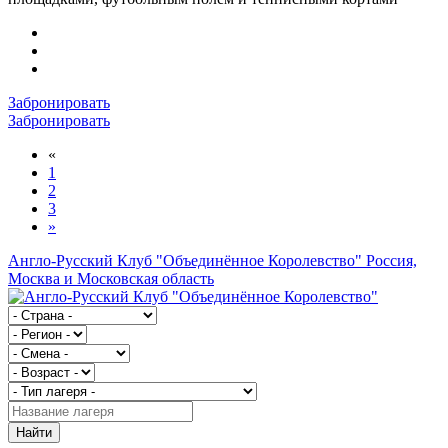
Забронировать
Забронировать
«
1
2
3
»
Англо-Русский Клуб "Объединённое Королевство"
Россия,
Москва и Московская область
Найти