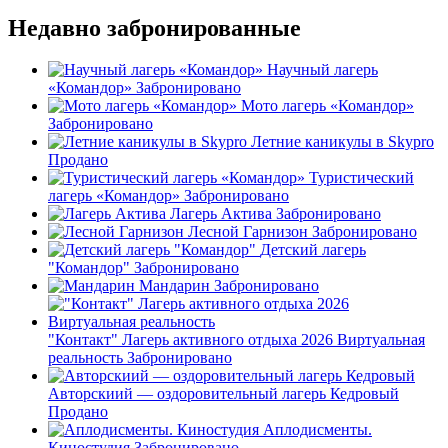
Недавно забронированные
Научный лагерь
«Командор»
Забронировано
Мото лагерь «Командор»
Забронировано
Летние каникулы в Skypro
Продано
Туристический
лагерь «Командор»
Забронировано
Лагерь Актива
Забронировано
Лесной Гарнизон
Забронировано
Детский лагерь
"Командор"
Забронировано
Мандарин
Забронировано
"Контакт" Лагерь активного отдыха 2026 Виртуальная
реальность
Забронировано
Авторскиий — оздоровительный лагерь Кедровый
Продано
Аплодисменты.
Киностудия
Забронировано