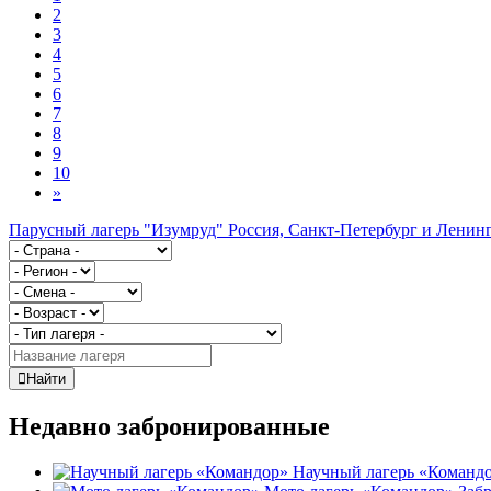
2
3
4
5
6
7
8
9
10
»
Парусный лагерь "Изумруд"
Россия, Санкт-Петербург и Ленинг
Найти
Недавно забронированные
Научный лагерь «Команд