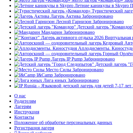
Мото лагерь «Командор»
Заб
Летние каникулы в Skypro
П
Туристический лаг
Лагерь Актива
Забронировано
Лесной Гарнизон
Забронировано
Детский лагерь "Командор
Мандарин
Забронировано
Авт
Аплодисменты. Киностуд
Лагерь IP Pump
Забронировано
Детский лагерь "
Место Силы
Забронировано
I&Camp
Забронировано
Лига юных
Забронировано
О нас
Родителям
Лагерям
Инструкция
Контакты
Положение об обработке персональных данных
Регистрация лагеря