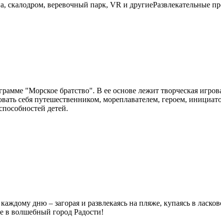
ена, скалодром, веревочный парк, VR и другиеРазвлекательные
рамме "Морское братство". В ее основе лежит творческая игров
овать себя путешественником, мореплавателем, героем, инициа
способностей детей.
 каждому дню – загорая и развлекаясь на пляже, купаясь в ласко
е в волшебный город Радости!