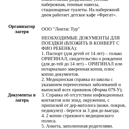
набережная, теневые навесы,
стационарные туалеты. На набережной
днем работает детское кафе «Фрегат».
Организатор
OOO "Линтас Тур"
лагеря
НЕОБХОДИМЫЕ ДОКУМЕНТЫ ДЛЯ
ПОЕЗДКИ (ВЛОЖИТЬ В КОНВЕРТ С
ФИО РЕБЕНКА):
1. Паспорт (для детей от 14 лет) – только
ОРИГИНАЛ, свидетельство о рождении
(для де-тей до 14 лет) – ОРИГИНАЛ или
нотариально заверенная копия, плюс
копии документов.
2. Медицинская справка из школы с
указанием перенесенных заболеваний и
выпиской всех прививок (Форма 079-У);
Документы в
3. Справка об отсутствии инфекционных
лагерь
контактов или эпид. окружении, с
припиской от дер-матолога (кожн. покров,
педикулез) - берется за 3 дня до выезда;
4. 2 копии страхового медицинского
полиса.
5. Анкета, заполненная родителями.