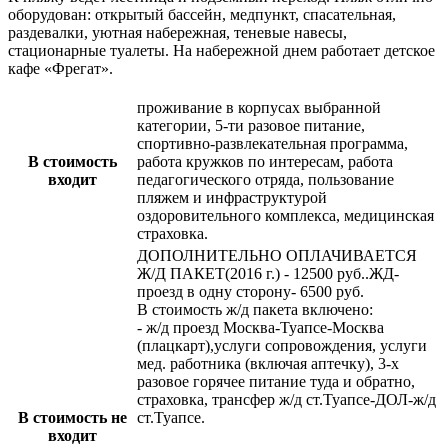
оборудован: открытый бассейн, медпункт, спасательная,
раздевалки, уютная набережная, теневые навесы,
стационарные туалеты. На набережной днем работает детское
кафе «Фрегат».
проживание в корпусах выбранной
категории, 5-ти разовое питание,
спортивно-развлекательная программа,
В стоимость
работа кружков по интересам, работа
входит
педагогического отряда, пользование
пляжем и инфраструктурой
оздоровительного комплекса, медицинская
страховка.
ДОПОЛНИТЕЛЬНО ОПЛАЧИВАЕТСЯ
Ж/Д ПАКЕТ(2016 г.) - 12500 руб..ЖД-
проезд в одну сторону- 6500 руб.
В стоимость ж/д пакета включено:
- ж/д проезд Москва-Туапсе-Москва
(плацкарт),услуги сопровождения, услуги
мед. работника (включая аптечку), 3-х
разовое горячее питание туда и обратно,
страховка, трансфер ж/д ст.Туапсе-ДОЛ-ж/д
В стоимость не
ст.Туапсе.
входит