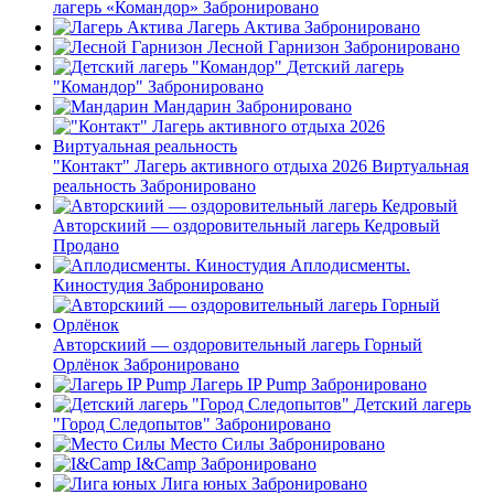
лагерь «Командор»
Забронировано
Лагерь Актива
Забронировано
Лесной Гарнизон
Забронировано
Детский лагерь
"Командор"
Забронировано
Мандарин
Забронировано
"Контакт" Лагерь активного отдыха 2026 Виртуальная
реальность
Забронировано
Авторскиий — оздоровительный лагерь Кедровый
Продано
Аплодисменты.
Киностудия
Забронировано
Авторскиий — оздоровительный лагерь Горный
Орлёнок
Забронировано
Лагерь IP Pump
Забронировано
Детский лагерь
"Город Следопытов"
Забронировано
Место Силы
Забронировано
I&Camp
Забронировано
Лига юных
Забронировано