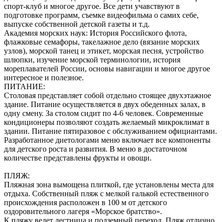
спорт-клуб и многое другое. Все дети учавствуют в
подготовке программ, съемке видеофильма о самих себе,
выпуске собственной детской газеты и т.д.
Академия морских наук: История Российского флота,
флажковые семафоры, такелажное дело (вязание морских
узлов), морской танец и этикет, морская песня, устройство
шлюпки, изучение морской терминологии, история
мореплавателей России, основы навигации и многое другое
интересное и полезное.
ПИТАНИЕ:
Столовая представляет собой отдельно стоящее двухэтажное
здание. Питание осуществляется в двух обеденных залах, в
одну смену. За столом сидит по 4-6 человек. Современные
кондиционеры позволяют создать желаемый микроклимат в
здании. Питание пятиразовое с обслуживанием официантами.
Разработанное диетологами меню включает все компоненты
для детского роста и развития. В меню в достаточном
количестве представлены фрукты и овощи.
ПЛЯЖ:
Пляжная зона вымощена плиткой, где установлены места для
отдыха. Собственный пляж с мелкой галькой естественного
происхождения расположен в 100 м от детского
оздоровительного лагеря «Морское братство».
К пляжу ведет лестница и подземный переход. Пляж отлично