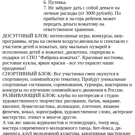
6. Путевка.
7. Не забудьте дать с собой деньги на
личные расходы (от 3000 рублей). По
прибытии в ла-герь ребенок может
передать деньги вожатому на
ответственное хранение.
ДОСУГОВЫЙ БЛОК: интенсивные игры, конкурсы, шоу-
программы, игры на свежем воздухе,мюзиклы и спектакли с
участием детей и вожатых, шоу мыльных пузырей в
исполнении детей и вожатых ,дискотеки, сюрпризы и
подарки от СПО "Фабрика вожатых". Красивые костюмы,
ростовые куклы, яркие краски - все это украсит наши
праздники!
СПОРТИВНЫЙ БЛОК: Все участники смен окунутся в
спортивную, олимпийскую тематику. Пройдут уникальные
спортивные состязания, соревнования, турниры, викторины и
конкурсы по изучению олимпийского движения в России.
РАЗВИВАЮЩИЙ БЛОК: клубы по интересам и студии
художественного творчества: рисование, батик, макраме,
квилинг, бумагопластика, апликации, плетение, вязание
фенечек, вокал, хореография, художественное слово, актерское
мастерство, этикет и многое другое.
А так же: школа журналистов и телеведущих, театр мод,
мастера современного молодежного танца, бит-бокса, ди-
джеинга, клуб молодежной культуры, креативные мастерские