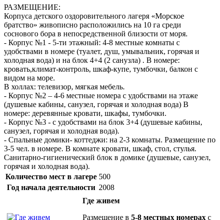
РАЗМЕЩЕНИЕ:
Корпуса детского оздоровительного лагеря «Морское
братство» живописно расположились на 10 га среди
соснового бора в непосредственной близости от моря.
- Корпус №1 - 5-ти этажный: 4-8 местные комнаты с
удобствами в номере (туалет, душ, умывальник, горячая и
холодная вода) и на блок 4+4 (2 санузла) . В номере:
кровать,климат-контроль, шкаф-купе, тумбочки, балкон с
видом на море.
В холлах: телевизор, мягкая мебель.
- Корпус №2 – 4-6 местные номера с удобствами на этаже
(душевые кабины, санузел, горячая и холодная вода) В
номере: деревянные кровати, шкафы, тумбочки.
- Корпус №3 - с удобствами на блок 3+4 (душевые кабины,
санузел, горячая и холодная вода).
- Спальные домики- коттеджи: на 2-3 комнаты. Размещение по
3-5 чел. в номере. В комнате кровати, шкаф, стол, стулья.
Санитарно-гигиенический блок в домике (душевые, санузел,
горячая и холодная вода).
Количество мест в лагере
500
Год начала деятельности
2008
Где живем
Размещение в
5-8 местных номерах
с