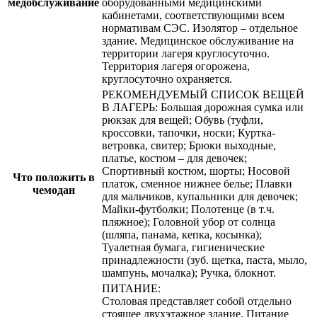
медобслуживание
оборудованными медицинскими
кабинетами, соответствующими всем
нормативам СЭС. Изолятор – отдельное
здание. Медицинское обслуживание на
территории лагеря круглосуточно.
Территория лагеря огорожена,
круглосуточно охраняется.
РЕКОМЕНДУЕМЫЙ СПИСОК ВЕЩЕЙ
В ЛАГЕРЬ: Большая дорожная сумка или
рюкзак для вещей; Обувь (туфли,
кроссовки, тапочки, носки; Куртка-
ветровка, свитер; Брюки выходные,
платье, костюм – для девочек;
Спортивный костюм, шорты; Носовой
Что положить в
платок, сменное нижнее белье; Плавки
чемодан
для мальчиков, купальники для девочек;
Майки-футболки; Полотенце (в т.ч.
пляжное); Головной убор от солнца
(шляпа, панама, кепка, косынка);
Туалетная бумага, гигиенические
принадлежности (зуб. щетка, паста, мыло,
шампунь, мочалка); Ручка, блокнот.
ПИТАНИЕ:
Столовая представляет собой отдельно
стоящее двухэтажное здание. Питание