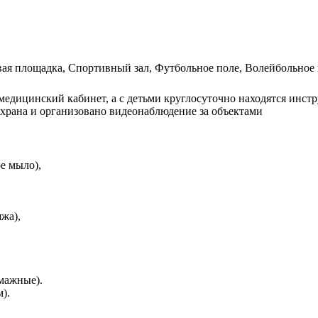
вая площадка, Спортивный зал, Футбольное поле, Волейбольное 
 медицинский кабинет, а с детьми круглосуточно находятся инс
охрана и организовано видеонаблюдение за объектами
е мыло),
яжа),
умажные).
м).