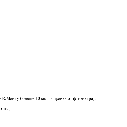
;
е R.Манту больше 10 мм – справка от фтизиатра);
ства;