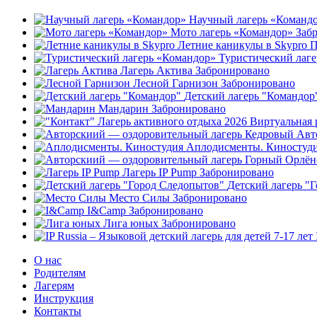
Научный лагерь «Команд
Мото лагерь «Командор»
Заб
Летние каникулы в Skypro
П
Туристический лаг
Лагерь Актива
Забронировано
Лесной Гарнизон
Забронировано
Детский лагерь "Командор
Мандарин
Забронировано
Авт
Аплодисменты. Киностуд
Лагерь IP Pump
Забронировано
Детский лагерь "
Место Силы
Забронировано
I&Camp
Забронировано
Лига юных
Забронировано
О нас
Родителям
Лагерям
Инструкция
Контакты