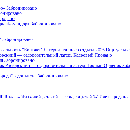
ор»
Забронировано
ронировано
родано
ерь «Командор»
Забронировано
"
Забронировано
"Контакт" Лагерь активного отдыха 2026 Виртуальна
орскиий — оздоровительный лагерь Кедровый
Продано
ия
Забронировано
Авторскиий — оздоровительный лагерь Горный Орлёнок
Заб
Город Следопытов"
Забронировано
IP Russia – Языковой детский лагерь для детей 7-17 лет
Продано