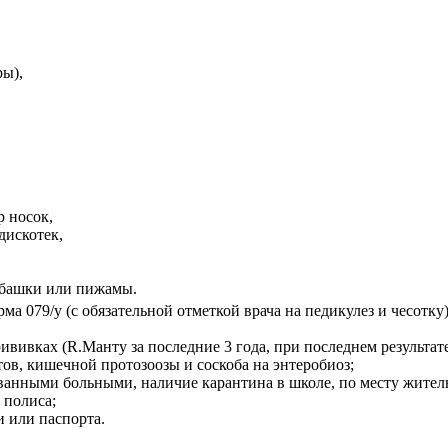
ры),
р носок,
дискотек,
убашки или пижамы.
а 079/у (с обязательной отметкой врача на педикулез и чесотку)
ививках (R.Манту за последние 3 года, при последнем результат
истов, кишечной протозоозы и соскоба на энтеробиоз;
ванными больными, наличие карантина в школе, по месту житель
 полиса;
и или паспорта.