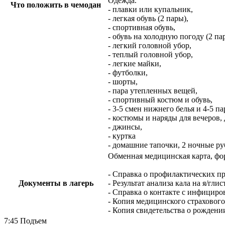
Одежда.
Что положить в чемодан
- плавки или купальник,
- легкая обувь (2 пары),
- спортивная обувь,
- обувь на холодную погоду (2 па
- легкий головной убор,
- теплый головной убор,
- легкие майки,
- футболки,
- шорты,
- пара утепленных вещей,
- спортивный костюм и обувь,
- 3-5 смен нижнего белья и 4-5 па
- костюмы и наряды для вечеров, 
- джинсы,
- куртка
- домашние тапочки, 2 ночные р
Обменная медицинская карта, форм
- Справка о профилактических пр
Документы в лагерь
- Результат анализа кала на я/гл
- Справка о контакте с инфициро
- Копия медицинского страхового
- Копия свидетельства о рождени
7:45 Подъем