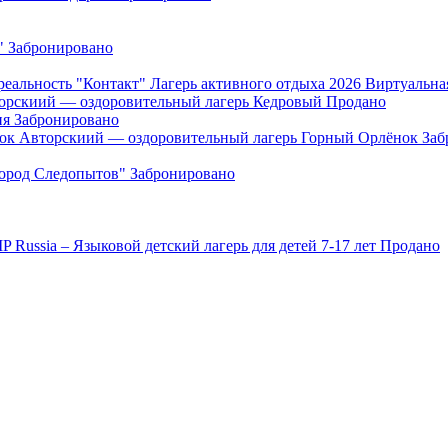
"
Забронировано
"Контакт" Лагерь активного отдыха 2026 Виртуальна
орскиий — оздоровительный лагерь Кедровый
Продано
ия
Забронировано
Авторскиий — оздоровительный лагерь Горный Орлёнок
Заб
Город Следопытов"
Забронировано
IP Russia – Языковой детский лагерь для детей 7-17 лет
Продано