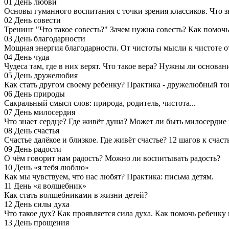
01 День любви
Основы гуманного воспитания с точки зрения классиков. Что зн
02 День совести
Тренинг "Что такое совесть?" Зачем нужна совесть? Как помо
03 День благодарности
Мощная энергия благодарности. От чистоты мысли к чистоте от
04 День чуда
Чудеса там, где в них верят. Что такое вера? Нужны ли основан
05 День дружелюбия
Как стать другом своему ребенку? Практика - дружелюбный то
06 День природы
Сакральный смысл слов: природа, родитель, чистота...
07 День милосердия
Что знает сердце? Где живёт душа? Может ли быть милосердие
08 День счастья
Счастье далёкое и близкое. Где живёт счастье? 12 шагов к счас
09 День радости
О чём говорит нам радость? Можно ли воспитывать радость?
10 День «я тебя люблю»
Как мы чувствуем, что нас любят? Практика: письма детям.
11 День «я волшебник»
Как стать волшебниками в жизни детей?
12 День силы духа
Что такое дух? Как проявляется сила духа. Как помочь ребенку
13 День прощения