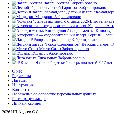
Лагерь Актива
Забронировано
Лесной Гарнизон
Забронировано
Детский лагерь "Командор
Мандарин
Забронировано
Авт
Аплодисменты. Киностуд
Лагерь IP Pump
Забронировано
Детский лагерь "
Место Силы
Забронировано
I&Camp
Забронировано
Лига юных
Забронировано
О нас
Родителям
Лагерям
Инструкция
Контакты
Положение об обработке персональных данных
Регистрация лагеря
Личный кабинет
2026 ИП Авдеев С.С