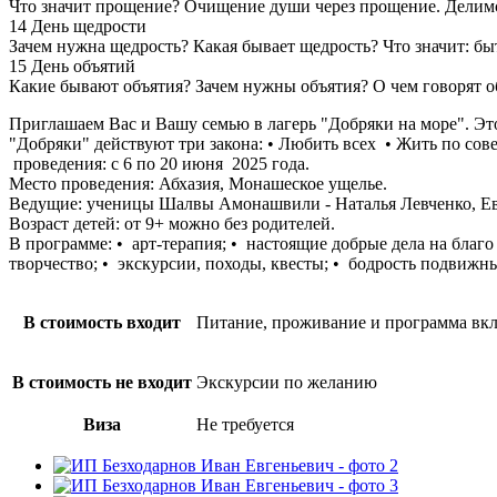
Что значит прощение? Очищение души через прощение. Делимся
14 День щедрости
Зачем нужна щедрость? Какая бывает щедрость? Что значит: б
15 День объятий
Какие бывают объятия? Зачем нужны объятия? О чем говорят о
Приглашаем Вас и Вашу семью в лагерь "Добряки на море". Это 
"Добряки" действуют три закона: • Любить всех • Жить по сове
проведения: с 6 по 20 июня 2025 года.
Место проведения: Абхазия, Монашеское ущелье.
Ведущие: ученицы Шалвы Амонашвили - Наталья Левченко, Евг
Возраст детей: от 9+ можно без родителей.
В программе: •⁠ ⁠арт-терапия; •⁠ ⁠настоящие добрые дела на бла
творчество; • экскурсии, походы, квесты; •⁠ ⁠бодрость подвижн
В стоимость входит
Питание, проживание и программа вк
В стоимость не входит
Экскурсии по желанию
Виза
Не требуется