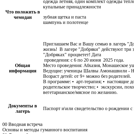
одежда летняя, один комплект одежды тепл
купальные принадлежности
Что положить в
зубная щетка и паста
чемодан
шампунь и полотенце
Приглашаем Вас и Вашу семью в лагерь "Доб
жизнь! В лагере "Добряки" действуют три з
"Добряках" процветет! Дата
проведения: с 6 по 20 июня 2025 года.
Общая
Место проведения: Абхазия, Монашеское ущ
информация
Ведущие: ученицы Шалвы Амонашвили - Нат
Возраст детей: от 9+ можно без родителей.
В программе: •⁠ ⁠арт-терапия; •⁠ ⁠настоящие
родительское творчество; • экскурсии, похо
вегетарианское/мясное по желанию.
Документы в
Паспорт и\или свидетельство о рождении с
лагерь
00 Вводная встреча
Основы и методы гуманного воспитания