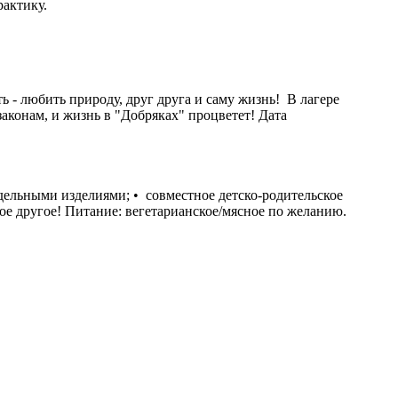
рактику.
ь - любить природу, друг друга и саму жизнь! В лагере
законам, и жизнь в "Добряках" процветет! Дата
одельными изделиями; •⁠ ⁠совместное детско-родительское
огое другое! Питание: вегетарианское/мясное по желанию.