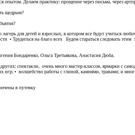
 опытом. Делаем практику: прощение через письма, через артп
ыть щедрым?
бъятия?
лагерь для детей и взрослых, в котором все будут учиться любит
сти • Трудиться на благо всех Будем стараться следовать этим 
ения Бондаренко, Ольга Третьякова, Анастасия Дюба.
го других: спектакли, очень много мастер-классов, ярмарки с сам
ых игр; •⁠ ⁠волшебство работы с глиной, камнями, травами; и мн
лючены в путевку