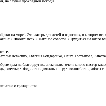
ой, на случай прохладной погоды
ряки на море". Это лагерь для детей и взрослых, в котором все 
акона: • Любить всех • Жить по совести • Трудиться на благо вс
елье.
алья Левченко, Евгения Бондаренко, Ольга Третьякова, Анаста
 добрые дела на благо других: спектакли, очень много мастер-кла
ды, квесты; •⁠ ⁠бодрость подвижных игр; •⁠ ⁠волшебство работы с
 печатью о гражданстве