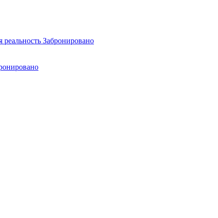
я реальность
Забронировано
ронировано