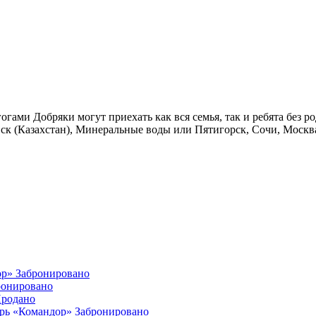
гами Добряки могут приехать как вся семья, так и ребята без ро
вск (Казахстан), Минеральные воды или Пятигорск, Сочи, Москв
ор»
Забронировано
ронировано
родано
ерь «Командор»
Забронировано