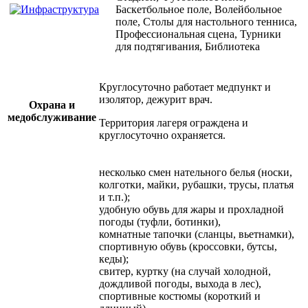
Баскетбольное поле, Волейбольное
поле, Столы для настольного тенниса,
Профессиональная сцена, Турники
для подтягивания, Библиотека
Круглосуточно работает медпункт и
изолятор, дежурит врач.
Охрана и
медобслуживание
Территория лагеря ограждена и
круглосуточно охраняется.
несколько смен нательного белья (носки,
колготки, майки, рубашки, трусы, платья
и т.п.);
удобную обувь для жары и прохладной
погоды (туфли, ботинки),
комнатные тапочки (сланцы, вьетнамки),
спортивную обувь (кроссовки, бутсы,
кеды);
свитер, куртку (на случай холодной,
дождливой погоды, выхода в лес),
спортивные костюмы (короткий и