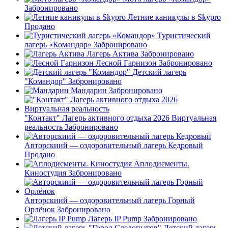
Забронировано
Летние каникулы в Skypro
Продано
Туристический
лагерь «Командор»
Забронировано
Лагерь Актива
Забронировано
Лесной Гарнизон
Забронировано
Детский лагерь
"Командор"
Забронировано
Мандарин
Забронировано
"Контакт" Лагерь активного отдыха 2026 Виртуальная
реальность
Забронировано
Авторскиий — оздоровительный лагерь Кедровый
Продано
Аплодисменты.
Киностудия
Забронировано
Авторскиий — оздоровительный лагерь Горный
Орлёнок
Забронировано
Лагерь IP Pump
Забронировано
Детский лагерь