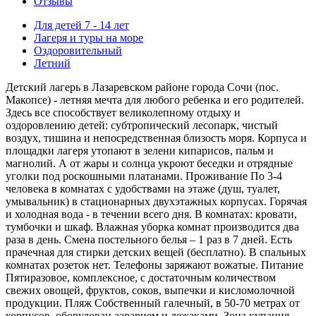
Отзывы
Для детей 7 - 14 лет
Лагеря и туры на море
Оздоровительный
Летний
Детский лагерь в Лазаревском районе города Сочи (пос.
Макопсе) - летняя мечта для любого ребенка и его родителей.
Здесь все способствует великолепному отдыху и
оздоровлению детей: субтропический лесопарк, чистый
воздух, тишина и непосредственная близость моря. Корпуса и
площадки лагеря утопают в зелени кипарисов, пальм и
магнолий. А от жары и солнца укроют беседки и отрядные
уголки под роскошными платанами. Проживание По 3-4
человека в комнатах с удобствами на этаже (душ, туалет,
умывальник) в стационарных двухэтажных корпусах. Горячая
и холодная вода - в течении всего дня. В комнатах: кровати,
тумбочки и шкаф. Влажная уборка комнат производится два
раза в день. Смена постельного белья – 1 раз в 7 дней. Есть
прачечная для стирки детских вещей (бесплатно). В спальных
комнатах розеток нет. Телефоны заряжают вожатые. Питание
Пятиразовое, комплексное, с достаточным количеством
свежих овощей, фруктов, соков, выпечки и кисломолочной
продукции. Пляж Собственный галечный, в 50-70 метрах от
корпусов, оборудован аэрарием и лежаками. Зона купания