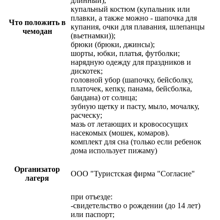
длинный),
купальный костюм (купальник или
плавки, а также можно - шапочка для
Что положить в
купания, очки для плавания, шлепанцы
чемодан
(вьетнамки));
брюки (брюки, джинсы);
шорты, юбки, платья, футболки;
нарядную одежду для праздников и
дискотек;
головной убор (шапочку, бейсболку,
платочек, кепку, панама, бейсболка,
бандана) от солнца;
зубную щетку и пасту, мыло, мочалку,
расческу;
мазь от летающих и кровососущих
насекомых (мошек, комаров).
комплект для сна (только если ребенок
дома использует пижаму)
Организатор
ООО "Туристская фирма "Согласие"
лагеря
при отъезде:
-свидетельство о рождении (до 14 лет)
или паспорт;