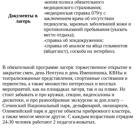
-копия полиса обязательного
медицинского страхования;
-медицинская справка 079/у с
Документы в
заключением врача об отсутствии
лагерь
педикулеза, заразных заболеваний кожи и
противопоказаний пребывания (указать
место отдыха);
-справка об эпидокружении;
-справка об анализе на яйца гельминтов
(яйцеглист), соскоба на энтербиоз.
В обязательной программе лагеря: торжественное открытие и
закрытие смен, день Нептуна и день Именинника, КВНы и
театрализованные представления, спортивные состязания и
первенства, а также множество интересных и веселых
мероприятий, как на площадках лагеря, так и на пляже. Не
стоит забывать и про кружки, секции, видеосалоны и
дискотеки, и про разнообразные экскурсии за доп.плату –
Сочинский Национальный парк, дельфинарий, океанариум,
Олимпийский парк и другие объекты прибрежного кластера,
а также многое многое другое. С каждым возрастным отрядом
24-30 человек работают 2 педагога-вожатых.