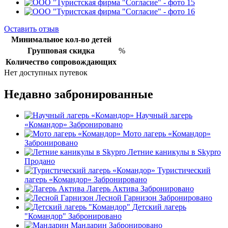
Оставить отзыв
Минимальное кол-во детей
Групповая скидка
%
Количество сопровождающих
Нет доступных путевок
Недавно забронированные
Научный лагерь
«Командор»
Забронировано
Мото лагерь «Командор»
Забронировано
Летние каникулы в Skypro
Продано
Туристический
лагерь «Командор»
Забронировано
Лагерь Актива
Забронировано
Лесной Гарнизон
Забронировано
Детский лагерь
"Командор"
Забронировано
Мандарин
Забронировано