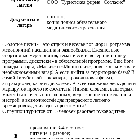
ООО "Туристская фирма "Согласие"
лагеря
паспорт;
Документы в
копия полиса обязательного
лагерь
медицинского страхования
«Золотые пески» - это отдых и веселье non-stop! Программа
мероприятий насыщенна и разнообразна. Ежедневные
спортивные мероприятия, тематические вечеринки и шоу-
программы, дискотеки - в обязательной программе. Еще йога,
походы в горы, «Мафия» и «Монополия», новые знакомства и
необыкновенный загар! А если выйти за территорию базы? В
самой Голубицкой – аквапарк, крокодиловая ферма,
аттракционы, кафе и дискотеки. А всевозможных экскурсий и
маршрутов просто не сосчитать! Иными словами, ваш отдых
может быть очень насыщенным, ведь главное это желание и
настрой, а возможностей для прекрасного летнего
времяпровождения здесь просто масса!
С группой туристов от 15 человек работает руководитель.
проживание 3-4-местное;
питание 3-разовое;
В
ежедневная спортивная и развлекательная