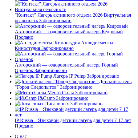
"Контакт" Лагерь активного отдыха 2026 Виртуальная
реальность
Забронировано
Авторскиий — оздоровительный лагерь Кедровый
Продано
Аплодисменты.
Киностудия
Забронировано
Авторскиий — оздоровительный лагерь Горный
Орлёнок
Забронировано
Лагерь IP Pump
Забронировано
Детский лагерь
"Город Следопытов"
Забронировано
Место Силы
Забронировано
I&Camp
Забронировано
Лига юных
Забронировано
IP Russia – Языковой детский лагерь для детей 7-17 лет
Продано
О нас