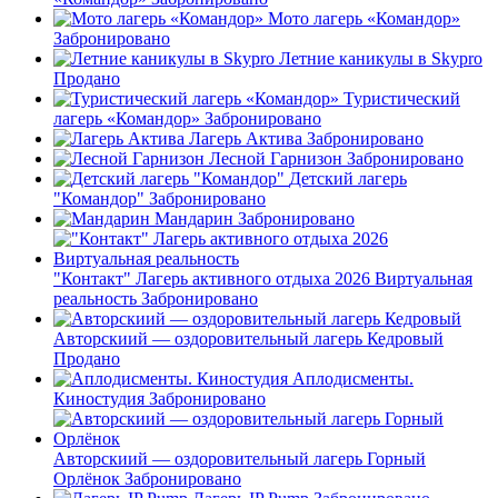
Мото лагерь «Командор»
Забронировано
Летние каникулы в Skypro
Продано
Туристический
лагерь «Командор»
Забронировано
Лагерь Актива
Забронировано
Лесной Гарнизон
Забронировано
Детский лагерь
"Командор"
Забронировано
Мандарин
Забронировано
"Контакт" Лагерь активного отдыха 2026 Виртуальная
реальность
Забронировано
Авторскиий — оздоровительный лагерь Кедровый
Продано
Аплодисменты.
Киностудия
Забронировано
Авторскиий — оздоровительный лагерь Горный
Орлёнок
Забронировано