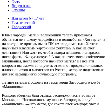
Фото
Видео о нас
Отзывы
Для детей 6 - 17 лет
Тематический
Творческий
Юные чародеи, маги и волшебники теперь приезжают
обучаться не в школу чародейства и волшебства «Хогвартс», а
на выездные программы от ПК «Аплодисменты». Хотите
научиться классным карточным фокусам? А как на счет
левитации? Или хотите, чтобы задира из школы испарился
после фразы «Фокус-покус»? А как на счет своего собственно
заклинания, после которого начнётся магия? На все эти
вопросы вы сможете получить ответы от профессиональных
иллюзионистов и магистров из России, которые подготовили
для вас насыщенную обучающую программу.
Летние выезды проходят на территории Загородного клуба
«Малиновка».
Комфортабельная база отдыха расположилась в 30 км от
Москвы, по Носовихинскому шоссе. Загородный клуб
«Малиновка» — это место, где сочетаются комфорт, уют и