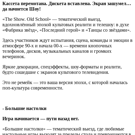
Кассета перемотана. Дискета вставлена. Экран зашумел…
да начнется Шоу!
«The Show. Old School» — тематический выезд,
вдохновлённый эпохой культовых реалити и телешоу: в духе
«Фабрика звёзд», «Последний герой» и «Танцы со звёздами».
Здесь участников ждут испытания, сцена, команды и эмоции в
атмосфере 90-х и начала 00-х — времени кнопочных
телефонов, дисков, музыкальных каналов и громких
вечеринок.
Яркие декорации, спецэффекты, шоу-форматы и реалити,
будто сошедшие с экранов культового телевидения.
Это не ремейк — это ваша версия эпохи, с которой началась
поп-культура современности.
- Большие настолки
Игра начинается — пути назад нет.
«Большие настолки» — тематический выезд, где любимые
настольные игры выходят за пределы стола и превращаются в