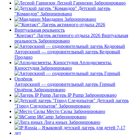
Лесной Гарнизон
Забронировано
Детский лагерь
"Командор"
Забронировано
Мандарин
Забронировано
"Контакт" Лагерь активного отдыха 2026 Виртуальная
реальность
Забронировано
Авторскиий — оздоровительный лагерь Кедровый
Продано
Аплодисменты.
Киностудия
Забронировано
Авторскиий — оздоровительный лагерь Горный
Орлёнок
Забронировано
Лагерь IP Pump
Забронировано
Детский лагерь
"Город Следопытов"
Забронировано
Место Силы
Забронировано
I&Camp
Забронировано
Лига юных
Забронировано