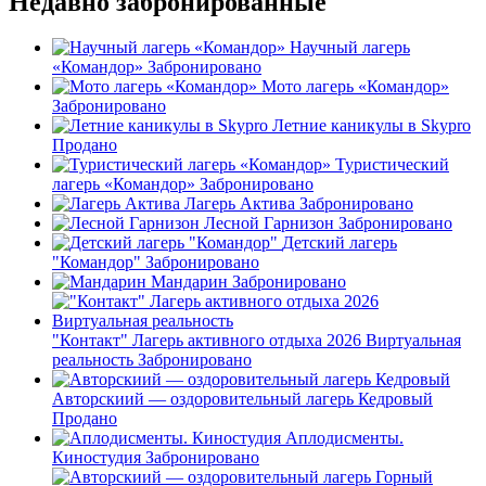
Недавно забронированные
Научный лагерь
«Командор»
Забронировано
Мото лагерь «Командор»
Забронировано
Летние каникулы в Skypro
Продано
Туристический
лагерь «Командор»
Забронировано
Лагерь Актива
Забронировано
Лесной Гарнизон
Забронировано
Детский лагерь
"Командор"
Забронировано
Мандарин
Забронировано
"Контакт" Лагерь активного отдыха 2026 Виртуальная
реальность
Забронировано
Авторскиий — оздоровительный лагерь Кедровый
Продано
Аплодисменты.
Киностудия
Забронировано