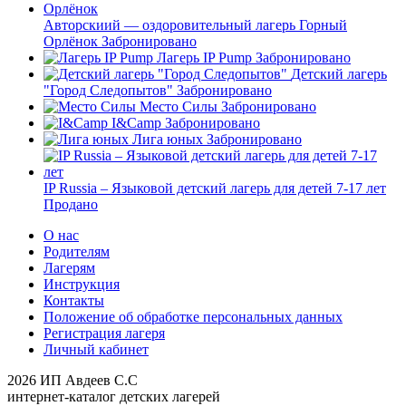
Авторскиий — оздоровительный лагерь Горный
Орлёнок
Забронировано
Лагерь IP Pump
Забронировано
Детский лагерь
"Город Следопытов"
Забронировано
Место Силы
Забронировано
I&Camp
Забронировано
Лига юных
Забронировано
IP Russia – Языковой детский лагерь для детей 7-17 лет
Продано
О нас
Родителям
Лагерям
Инструкция
Контакты
Положение об обработке персональных данных
Регистрация лагеря
Личный кабинет
2026 ИП Авдеев С.С
интернет-каталог детских лагерей