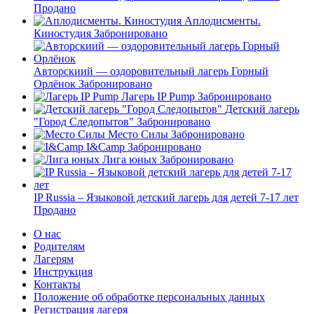
Продано
Аплодисменты.
Киностудия
Забронировано
Авторскиий — оздоровительный лагерь Горный
Орлёнок
Забронировано
Лагерь IP Pump
Забронировано
Детский лагерь
"Город Следопытов"
Забронировано
Место Силы
Забронировано
I&Camp
Забронировано
Лига юных
Забронировано
IP Russia – Языковой детский лагерь для детей 7-17 лет
Продано
О нас
Родителям
Лагерям
Инструкция
Контакты
Положение об обработке персональных данных
Регистрация лагеря