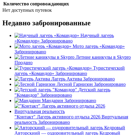
Количество сопровождающих
Нет доступных путевок
Недавно забронированные
Научный лагерь
«Командор»
Забронировано
Мото лагерь «Командор»
Забронировано
Летние каникулы в Skypro
Продано
Туристический
лагерь «Командор»
Забронировано
Лагерь Актива
Забронировано
Лесной Гарнизон
Забронировано
Детский лагерь
"Командор"
Забронировано
Мандарин
Забронировано
"Контакт" Лагерь активного отдыха 2026 Виртуальная
реальность
Забронировано
Авторскиий — оздоровительный лагерь Кедровый