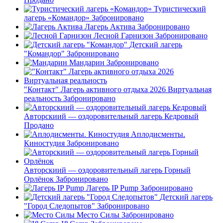
Туристический
лагерь «Командор»
Забронировано
Лагерь Актива
Забронировано
Лесной Гарнизон
Забронировано
Детский лагерь
"Командор"
Забронировано
Мандарин
Забронировано
"Контакт" Лагерь активного отдыха 2026 Виртуальная
реальность
Забронировано
Авторскиий — оздоровительный лагерь Кедровый
Продано
Аплодисменты.
Киностудия
Забронировано
Авторскиий — оздоровительный лагерь Горный
Орлёнок
Забронировано
Лагерь IP Pump
Забронировано
Детский лагерь
"Город Следопытов"
Забронировано
Место Силы
Забронировано