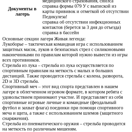
медицинского страхования, снилса
справка формы 079 У с выпиской из
Документы в
карты прививок и отметкой об отсутствии
лагерь
Педикулеза!
справка об отсутствии инфекционных
контактов (берется за 3 дня до отъезда)
справка в бассейн
Основные секции лагеря Живая легенда:
Лукоборье – тактическая командная игра с использованием
защитных масок, луков и безопасных стрел с силиконовыми
наконечниками по правилам которой нужно вывести из игры
всех противников.
Стрельба из лука – стрельба из лука осуществляется по
спортивным правилам на меткость с малых и больших
дистанций. Также проводится стрельба с колена, разворота,
2D и 3D стрельба.
Спортивный меч – этот вид спорта представлен в нашем
лагере в облегченном игровом формате, в котором ребята с
удовольствием принимают участие. И представляет из себя
спортивные игровые личные и командные (феодальный
футбол и захват флага) поединки при помощи спортивного
меча и щита, а также с использованием шлемов (защитного
снаряжения).
Стрельба из пневматического оружия – стрельба проводится
на меткость по различным мишеням.