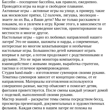
Бассейн – посещение бассейна, как правило, ежедневно.
Проводятся игры на воде и свободное плавание.
Активные игры – активные игры на улице, к примеру, такие
как московские прятки, 12 палочек, лягушка, эволюция –
знаете ли их Вы, а Ваши дети? Мы не только расскажем и
покажем, но и увлечем в игру. Кроме этого, в зависимости от
тематики смены – проведение квестов, ориентирование на
местности и многое другое.
Настольные игры – одно из любимых направлений нашего
лагеря! Это не шашки, шахматы и нарды, а современные,
интересные во многом захватывающие и необычные
настольные игры. Большинство детей начинают играть
впервые в лагере, а потом продолжают с родственниками и
друзьями. Это не экран монитора компьютера, а
взаимодействие с живыми людьми, выработка стратегии,
тактики и отличное времяпровождение.
Студия hand-made – изготовление сувениров своими руками.
Тематика сувениров зависит от концепции смены, от ее
направления. Материалы изготовления используются
совершенно разные, мастер объясняет и помогает детям,
фантазия приветствуется. После смены каждый уезжает домой
с поделкой, выполненной своими руками.
Мастер знаний – раскрытие темы смены посредством бесед,
просмотра презентаций, документальных и художественных
фильмов. Каждая смена в нашем лагере не похожа на