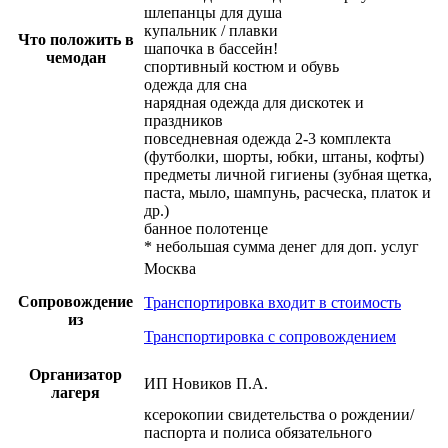
шлепанцы для душа
купальник / плавки
Что положить в
шапочка в бассейн!
чемодан
спортивный костюм и обувь
одежда для сна
нарядная одежда для дискотек и
праздников
повседневная одежда 2-3 комплекта
(футболки, шорты, юбки, штаны, кофты)
предметы личной гигиены (зубная щетка,
паста, мыло, шампунь, расческа, платок и
др.)
банное полотенце
* небольшая сумма денег для доп. услуг
Москва
Сопровождение
Транспортировка входит в стоимость
из
Транспортировка с сопровождением
Организатор
ИП Новиков П.А.
лагеря
ксерокопии свидетельства о рождении/
паспорта и полиса обязательного