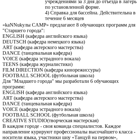
учреждениями за 3 дня до отъезда в лагерь
по установленной форме.
4) Справка для бассейна. Действительна в
течение 6 месяцев
«kaNNukyлы CAMP» предлагают 8 обучающих программ для
"Старшего города":
ENGLISH (кафедра английского языка)
DEUTSCH (кафедра немецкого языка)
ART (кафедра актерского мастерства)
DANCE (танцевальная кафедра)
VOICE (кафедра эстрадного вокала)
TEENS (кафедра журналистики)
FILM DIRECTION (кафедра кинорежиссуры)
FOOTBALL SCHOOL (футбольная школа)
Для "Младшего города" мы разработали 6 обучающих
программ:
ENGLISH (кафедра английского языка)
ART (кафедра актерского мастерства)
DANCE (танцевальная кафедра)
VOICE (кафедра эстрадного вокала)
FOOTBALL SCHOOL (футбольная школа)
CREATIVE STUDIO(творческая мастерская)
В каждом городе - своя команда специалистов. Каждое
направление курируют профессионалы высочайшего класса -
носители языка, участники шоу «Танцуй на первом»,