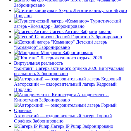
Забронировано
Летние каникулы в Skypro
Продано
Туристический
лагерь «Командор»
Забронировано
Лагерь Актива
Забронировано
Лесной Гарнизон
Забронировано
Детский лагерь
"Командор"
Забронировано
Мандарин
Забронировано
"Контакт" Лагерь активного отдыха 2026 Виртуальная
реальность
Забронировано
Авторскиий — оздоровительный лагерь Кедровый
Продано
Аплодисменты.
Киностудия
Забронировано
Авторскиий — оздоровительный лагерь Горный
Орлёнок
Забронировано
Лагерь IP Pump
Забронировано