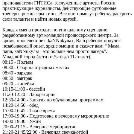
преподаватели ГИТИСа, заслуженные артисты России,
практикующие журналисты, действующие футбольные
тренеры, режиссеры кино...Все они помогут ребенку раскрыть
свои таланты и найти новых друзей.
Каждая смена проходит по уникальному сценарию,
разработанному арт командой продюсерского центра. За
время, проведенное в kaNNukyлах, Ваш ребенок получит
незабываемый опыт, яркие эмоции и скажет вам: “ Мама,
папа, kaNNukyлы - это больше чем просто лагерь”.
Младший город (дети от 5-ти до 11-ти лет)
08:15 - Подъем
08:30 - Сбор на отрядных местах
08:40 - зарядка
08:50 - завтрак
09:20 - линейка
10:15-11:00 - бассейн
11:20-12:20 - Лаборатория
12:30-14:00 - Занятия по обучающим программам
14:20-14:50 - обед
15:00-16:45 - Тихое время
17:00-19:00 - Подготовка к вечернему мероприятию
19:00-19:30 - Ужин
20:00-21:15 - Вечернее мероприятие
21:20-21:45/22:00 - Вечерняя свечка/отбой