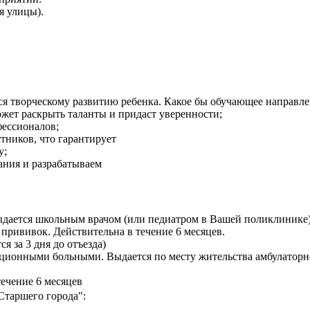
ля улицы).
я творческому развитию ребенка. Какое бы обучающее направлен
ожет раскрыть таланты и придаст уверенности;
фессионалов;
тников, что гарантирует
у;
ания и разрабатываем
ыдается школьным врачом (или педиатром в Вашей поликлинике)
рививок. Действительна в течение 6 месяцев.
я за 3 дня до отъезда)
екционными больными. Выдается по месту жительства амбулатор
течение 6 месяцев
таршего города":