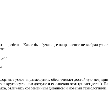
тию ребенка. Какое бы обучающее направление не выбрал участн
ти;
рует
м
мфортные условия размещения, обеспечивает достойную медици
я в круглосуточном доступе и ежедневно осматривает детей). П
ыха, отличаясь современным дизайном и новыми технологиями.