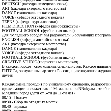
DEUTSCH (кафедра немецкого языка)
ART (кафедра актерского мастерства)
DANCE (танцевальная кафедра)
VOICE (кафедра эстрадного вокала)
TEENS (кафедра журналистики)
FILM DIRECTION (кафедра кинорежиссуры)
FOOTBALL SCHOOL (футбольная школа)
Для "Младшего города" мы разработали 6 обучающих программ
ENGLISH (кафедра английского языка)
ART (кафедра актерского мастерства)
DANCE (танцевальная кафедра)
VOICE (кафедра эстрадного вокала)
FOOTBALL SCHOOL (футбольная школа)
CREATIVE STUDIO(творческая мастерская)
В каждом городе - своя команда специалистов. Каждое направ
ГИТИСа, заслуженные артисты России, практикующие журналис
друзей.
Каждая смена проходит по уникальному сценарию, разработанн
яркие эмоции и скажет вам: “ Мама, папа, kaNNukyлы - это бол
Младший город (дети от 5-ти до 11-ти лет)
08:15 - Подъем
08:30 - Сбор на отрядных местах
08:40 - зарядка
08:50 - завтрак