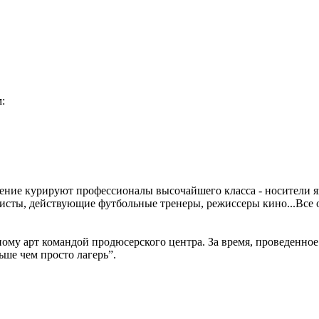
:
ление курируют профессионалы высочайшего класса - носители я
ты, действующие футбольные тренеры, режиссеры кино...Все о
ому арт командой продюсерского центра. За время, проведенно
ьше чем просто лагерь”.