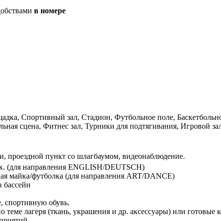
добствами
в номере
щадка, Спортивный зал, Стадион, Футбольное поле, Баскетбольно
льная сцена, Фитнес зал, Турники для подтягивания, Игровой за
тки, проездной пункт со шлагбаумом, видеонаблюдение.
астик. (для направления ENGLISH/DEUTSCH)
ная майка/футболка (для направления ART/DANCE)
в бассейн
е, спортивную обувь.
о теме лагеря (ткань, украшения и др. аксессуары) или готовые 
приятий.