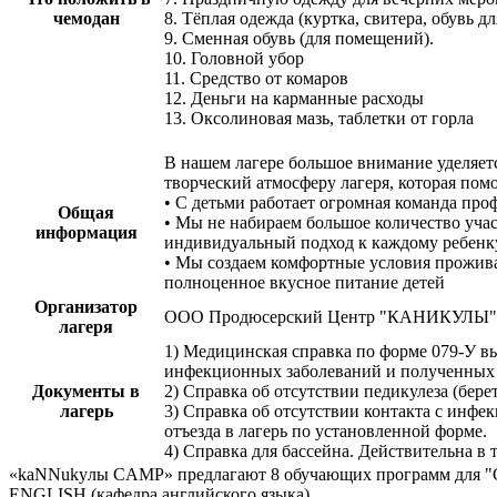
чемодан
8. Тёплая одежда (куртка, свитера, обувь д
9. Сменная обувь (для помещений).
10. Головной убор
11. Средство от комаров
12. Деньги на карманные расходы
13. Оксолиновая мазь, таблетки от горла
В нашем лагере большое внимание уделяетс
творческий атмосферу лагеря, которая пом
• С детьми работает огромная команда про
Общая
• Мы не набираем большое количество учас
информация
индивидуальный подход к каждому ребенк
• Мы создаем комфортные условия прожив
полноценное вкусное питание детей
Организатор
ООО Продюсерский Центр "КАНИКУЛЫ"
лагеря
1) Медицинская справка по форме 079-У в
инфекционных заболеваний и полученных п
Документы в
2) Справка об отсутствии педикулеза (беретс
лагерь
3) Справка об отсутствии контакта с инф
отъезда в лагерь по установленной форме.
4) Справка для бассейна. Действительна в 
«kaNNukyлы CAMP» предлагают 8 обучающих программ для "С
ENGLISH (кафедра английского языка)