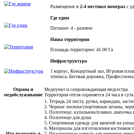
Размещение в
2-4 местных номерах
с у
Где едим
Питание: 4 - разовое
Наша территория
Площадь территории: 41.00 Га
Инфраструктура
1 корпус, Концертный зал, Игровая пло
тенниса, Беговая дорожка, Профессиона
Охрана и
Медпункт и сопровождающая медсестра
медобслуживание
Территория отеля охраняется 24 часа в су
1. Тетрадь 24 листа, ручка, карандаш, л
2. Черные лосины/спортивные штаны, чер
3. Полотенце, купальник/плавки, шапочка 
4. Полотенце для душа
5. Спортивная одежду для занятий на улиц
6. Материалы для изготовления костюмов п
Что положить в
7. Праздничную одежду для вечерних меро