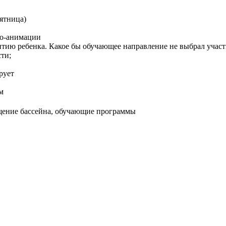
ятница)
но-анимации
тию ребенка. Какое бы обучающее направление не выбрал участн
ти;
рует
м
щение бассейна, обучающие программы