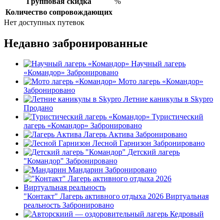
Групповая скидка
%
Количество сопровождающих
Нет доступных путевок
Недавно забронированные
Научный лагерь
«Командор»
Забронировано
Мото лагерь «Командор»
Забронировано
Летние каникулы в Skypro
Продано
Туристический
лагерь «Командор»
Забронировано
Лагерь Актива
Забронировано
Лесной Гарнизон
Забронировано
Детский лагерь
"Командор"
Забронировано
Мандарин
Забронировано
"Контакт" Лагерь активного отдыха 2026 Виртуальная
реальность
Забронировано