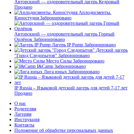
Авторскиий — оздоровительный лагерь Кедровый
Продано
Аплодисменты.
Киностудия
Забронировано
Авторскиий — оздоровительный лагерь Горный
Орлёнок
Забронировано
Лагерь IP Pump
Забронировано
Детский лагерь
"Город Следопытов"
Забронировано
Место Силы
Забронировано
I&Camp
Забронировано
Лига юных
Забронировано
IP Russia – Языковой детский лагерь для детей 7-17 лет
Продано
О нас
Родителям
Лагерям
Инструкция
Контакты
Положение об обработке персональных данных