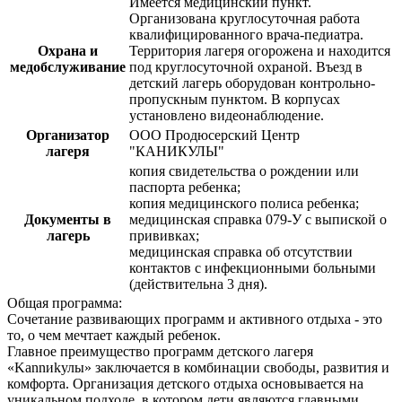
Имеется медицинский пункт.
Организована круглосуточная работа
квалифицированного врача-педиатра.
Охрана и
Территория лагеря огорожена и находится
медобслуживание
под круглосуточной охраной. Въезд в
детский лагерь оборудован контрольно-
пропускным пунктом. В корпусах
установлено видеонаблюдение.
Организатор
ООО Продюсерский Центр
лагеря
"КАНИКУЛЫ"
копия свидетельства о рождении или
паспорта ребенка;
копия медицинского полиса ребенка;
Документы в
медицинская справка 079-У с выпиской о
лагерь
прививках;
медицинская справка об отсутствии
контактов с инфекционными больными
(действительна 3 дня).
Общая программа:
Сочетание развивающих программ и активного отдыха - это
то, о чем мечтает каждый ребенок.
Главное преимущество программ детского лагеря
«Kannиkулы» заключается в комбинации свободы, развития и
комфорта. Организация детского отдыха основывается на
уникальном подходе, в котором дети являются главными