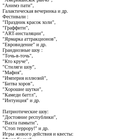
"Анимэ пати",
Галактическая вечеринка и др.
Фестивали :
"Праздник красок холи",
"Граффити",
"ART-инсталяции",
"Ярмарка аттракционов",
"Евровидение" и др.
Грандиозные шоу :
"Точь-в-точь",
"Кто круче",
"Стиляги шоу",
"Мафия",
"Империя иллюзий",
"Битва хоров",
"Хорошие шутки",
"Камеди баттл",
"Интуиция" и др.
Патриотические шоу:
"Достояние республики",
"Вахта памыти",
"Стоп террору!" и др.
Игры живого действия и квесты: