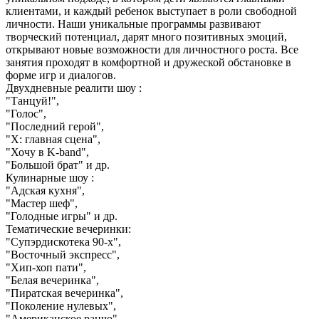
клиентами, и каждый ребенок выступает в роли свободной
личности. Наши уникальные программы развивают
творческий потенциал, дарят много позитивных эмоций,
открывают новые возможности для личностного роста. Все
занятия проходят в комфортной и дружеской обстановке в
форме игр и диалогов.
Двухдневные реалити шоу :
"Танцуй!",
"Голос",
"Последний герой",
"Х: главная сцена",
"Хочу в K-band",
"Большой брат" и др.
Кулинарные шоу :
"Адская кухня",
"Мастер шеф",
"Голодные игры" и др.
Тематические вечеринки:
"Супэрдискотека 90-х",
"Восточный экспресс",
"Хип-хоп пати",
"Белая вечеринка",
"Пиратская вечеринка",
"Поколение нулевых",
"Американское ранчо",