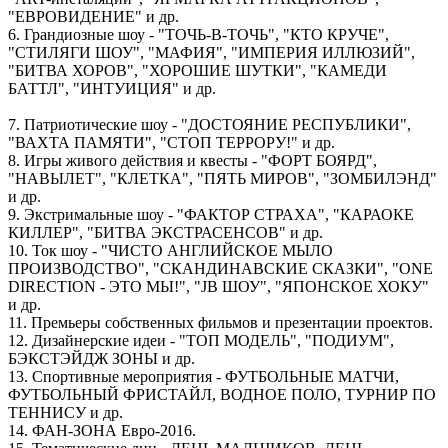
"ЕВРОВИДЕНИЕ" и др.
6. Грандиозные шоу - "ТОЧЬ-В-ТОЧЬ", "КТО КРУЧЕ",
"СТИЛЯГИ ШОУ", "МАФИЯ", "ИМПЕРИЯ ИЛЛЮЗИЙ",
"БИТВА ХОРОВ", "ХОРОШИЕ ШУТКИ", "КАМЕДИ
БАТТЛ", "ИНТУИЦИЯ" и др.
7. Патриотические шоу - "ДОСТОЯНИЕ РЕСПУБЛИКИ",
"ВАХТА ПАМЯТИ", "СТОП ТЕРРОРУ!" и др.
8. Игры живого действия и квесты - "ФОРТ БОЯРД",
"НАВЫЛЕТ", "КЛЕТКА", "ПЯТЬ МИРОВ", "ЗОМБИЛЭНД"
и др.
9. Экстримальные шоу - "ФАКТОР СТРАХА", "КАРАОКЕ
КИЛЛЕР", "БИТВА ЭКСТРАСЕНСОВ" и др.
10. Ток шоу - "ЧИСТО АНГЛИЙСКОЕ МЫЛО
ПРОИЗВОДСТВО", "СКАНДИНАВСКИЕ СКАЗКИ", "ONE
DIRECTION - ЭТО МЫ!", "JB ШОУ", "ЯПОНСКОЕ ХОКУ"
и др.
11. Премьеры собственных фильмов и презентации проектов.
12. Дизайнерские идеи - "ТОП МОДЕЛЬ", "ПОДИУМ",
БЭКСТЭЙДЖ ЗОНЫ и др.
13. Спортивные мероприятия - ФУТБОЛЬНЫЕ МАТЧИ,
ФУТБОЛЬНЫЙ ФРИСТАЙЛ, ВОДНОЕ ПОЛО, ТУРНИР ПО
ТЕННИСУ и др.
14. ФАН-ЗОНА Евро-2016.