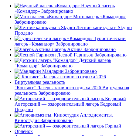
Научный лагерь
«Командор»
Забронировано
Мото лагерь «Командор»
Забронировано
Летние каникулы в Skypro
Продано
Туристический
лагерь «Командор»
Забронировано
Лагерь Актива
Забронировано
Лесной Гарнизон
Забронировано
Детский лагерь
"Командор"
Забронировано
Мандарин
Забронировано
"Контакт" Лагерь активного отдыха 2026 Виртуальная
реальность
Забронировано
Авторскиий — оздоровительный лагерь Кедровый
Продано
Аплодисменты.
Киностудия
Забронировано