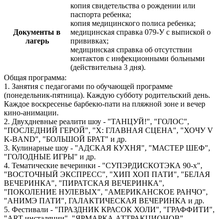
копия свидетельства о рождении или
паспорта ребенка;
копия медицинского полиса ребенка;
Документы в
медицинская справка 079-У с выпиской о
лагерь
прививках;
медицинская справка об отсутствии
контактов с инфекционными больными
(действительна 3 дня).
Общая программа:
1. Занятия с педагогами по обучающей программе
(понедельник-пятница). Каждую субботу родительский день.
Каждое воскресенье барбекю-пати на пляжной зоне и вечер
кино-анимации.
2. Двухдневные реалити шоу - "ТАНЦУЙ!", "ГОЛОС",
"ПОСЛЕДНИЙ ГЕРОЙ", "Х: ГЛАВНАЯ СЦЕНА", "ХОЧУ V
K-BAND", "БОЛЬШОЙ БРАТ" и др.
3. Кулинарные шоу - "АДСКАЯ КУХНЯ", "МАСТЕР ШЕФ",
"ГОЛОДНЫЕ ИГРЫ" и др.
4. Тематические вечеринки - "СУПЭРДИСКОТЭКА 90-х",
"ВОСТОЧНЫЙ ЭКСПРЕСС", "ХИП ХОП ПАТИ", "БЕЛАЯ
ВЕЧЕРИНКА", "ПИРАТСКАЯ ВЕЧЕРИНКА",
"ПОКОЛЕНИЕ НУЛЕВЫХ", "АМЕРИКАНСКОЕ РАНЧО",
"АНИМЭ ПАТИ", ГАЛАКТИЧЕСКАЯ ВЕЧЕРИНКА и др.
5. Фестивали - "ПРАЗДНИК КРАСОК ХОЛИ", "ГРАФФИТИ",
"ART-инсталяции", "ЯРМАРКА АТТРАКЦИОНОВ",