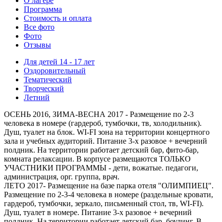
О лагере
Программа
Стоимость
и оплата
Все фото
Фото
Отзывы
Для детей 14 - 17 лет
Оздоровительный
Тематический
Творческий
Летний
ОСЕНЬ 2016, ЗИМА-ВЕСНА 2017 - Размещение по 2-3
человека в номере (гардероб, тумбочки, тв, холодильник).
Душ, туалет на блок. WI-FI зона на территории концертного
зала и учебных аудиторий. Питание 3-х разовое + вечерний
полдник. На территории работает детский бар, фито-бар,
комната релаксации. В корпусе размещаются ТОЛЬКО
УЧАСТНИКИ ПРОГРАММЫ - дети, вожатые. педагоги,
администрация, орг. группа, врач.
ЛЕТО 2017- Размещение на базе парка отеля "ОЛИМПИЕЦ".
Размещение по 2-3-4 человека в номере (раздельные кровати,
гардероб, тумбочки, зеркало, письменный стол, тв, WI-FI).
Душ, туалет в номере. Питание 3-х разовое + вечерний
полдник. На территории работает детский бар, боулинг. В