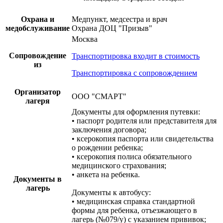
Охрана и
Медпункт, медсестра и врач
медобслуживание
Охрана ДОЦ "Призыв"
Москва
Сопровождение
Транспортировка входит в стоимость
из
Транспортировка с сопровождением
Организатор
ООО "СМАРТ"
лагеря
Документы для оформления путевки:
• паспорт родителя или представителя для
заключения договора;
• ксерокопия паспорта или свидетельства
о рождении ребенка;
• ксерокопия полиса обязательного
медицинского страхования;
• анкета на ребенка.
Документы в
лагерь
Документы к автобусу:
• медицинская справка стандартной
формы для ребенка, отъезжающего в
лагерь (№079/у) с указанием прививок;