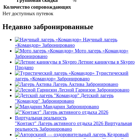
Групповая скидка
%
Количество сопровождающих
Нет доступных путевок
Недавно забронированные
Научный лагерь
«Командор»
Забронировано
Мото лагерь «Командор»
Забронировано
Летние каникулы в Skypro
Продано
Туристический
лагерь «Командор»
Забронировано
Лагерь Актива
Забронировано
Лесной Гарнизон
Забронировано
Детский лагерь
"Командор"
Забронировано
Мандарин
Забронировано
"Контакт" Лагерь активного отдыха 2026 Виртуальная
реальность
Забронировано