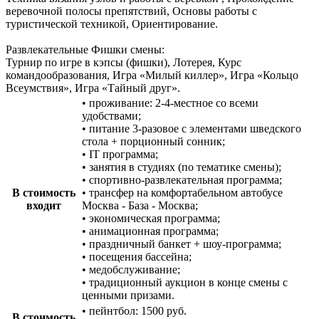
веревочной полосы препятствий, Основы работы с
туристической техникой, Ориентирование.
Развлекательные Фишки смены:
Турнир по игре в кэпсы (фишки), Лотерея, Курс
командообразования, Игра «Милый киллер», Игра «Кольцо
Всеумствия», Игра «Тайный друг».
• проживание: 2-4-местное со всеми
удобствами;
• питание 3-разовое с элементами шведского
стола + порционный сонник;
• IT программа;
• занятия в студиях (по тематике смены);
• спортивно-развлекательная программа;
В стоимость
• трансфер на комфортабельном автобусе
входит
Москва - База - Москва;
• экономическая программа;
• анимационная программа;
• праздничный банкет + шоу-программа;
• посещения бассейна;
• медобслуживание;
• традиционный аукцион в конце смены с
ценными призами.
• пейнтбол: 1500 руб.
В стоимость