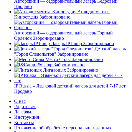
Авторскиий — оздоровительный лагерь Кедровый
Продано
Аплодисменты.
Киностудия
Забронировано
Авторскиий — оздоровительный лагерь Горный
Орлёнок
Забронировано
Лагерь IP Pump
Забронировано
Детский лагерь
"Город Следопытов"
Забронировано
Место Силы
Забронировано
I&Camp
Забронировано
Лига юных
Забронировано
IP Russia – Языковой детский лагерь для детей 7-17 лет
Продано
О нас
Родителям
Лагерям
Инструкция
Контакты
Положение об обработке персональных данных