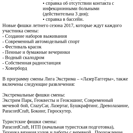
• справка об отсутствии контакта с
инфекционными больными
(действительна 3 дня);
• справка в бассейн.
Новые фишки летнего сезона 2017, которые ждут каждого
участника смены:
- Создание наборов выживания
- Современный автомодельный спорт
- Фестиваль красок
- Пенные и бумажные вечеринки
- Водный скалодром
- Собственная радиостанция
- Ховерборд
В программу смены Лига Экстрима – «ЛазерТаггеры», также
включены следующие развлечения:
Экстремальные фишки смены:
Экстрим Парк, Геоквесты и Геокэшинг, Современный
мечевой бой, CrazyCar, Лазертаг, Бушкрафтинг, Древолазание,
ParacordCraft, Бокинг, Гироскутер.
Туристские фишки смены:
ParacordCraft, НТП (начальная туристская подготовка),
Техника вязания узлов и работы с веревкой , Прохождение