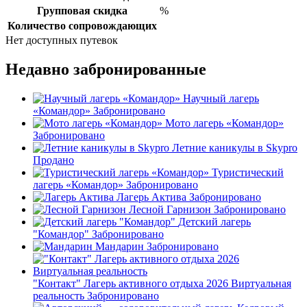
Групповая скидка
%
Количество сопровождающих
Нет доступных путевок
Недавно забронированные
Научный лагерь
«Командор»
Забронировано
Мото лагерь «Командор»
Забронировано
Летние каникулы в Skypro
Продано
Туристический
лагерь «Командор»
Забронировано
Лагерь Актива
Забронировано
Лесной Гарнизон
Забронировано
Детский лагерь
"Командор"
Забронировано
Мандарин
Забронировано
"Контакт" Лагерь активного отдыха 2026 Виртуальная
реальность
Забронировано