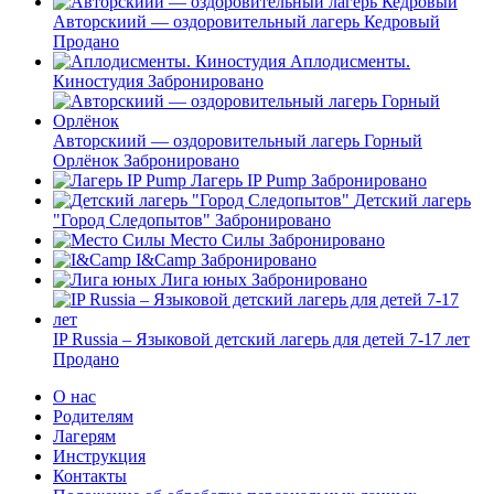
Авторскиий — оздоровительный лагерь Кедровый
Продано
Аплодисменты.
Киностудия
Забронировано
Авторскиий — оздоровительный лагерь Горный
Орлёнок
Забронировано
Лагерь IP Pump
Забронировано
Детский лагерь
"Город Следопытов"
Забронировано
Место Силы
Забронировано
I&Camp
Забронировано
Лига юных
Забронировано
IP Russia – Языковой детский лагерь для детей 7-17 лет
Продано
О нас
Родителям
Лагерям
Инструкция
Контакты