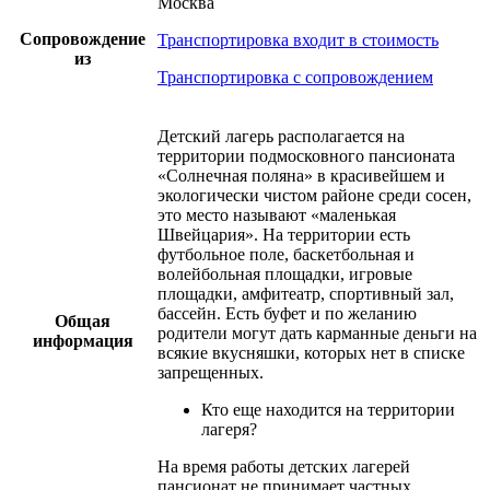
Москва
Сопровождение
Транспортировка входит в стоимость
из
Транспортировка с сопровождением
Детский лагерь располагается на
территории подмосковного пансионата
«Солнечная поляна» в красивейшем и
экологически чистом районе среди сосен,
это место называют «маленькая
Швейцария». На территории есть
футбольное поле, баскетбольная и
волейбольная площадки, игровые
площадки, амфитеатр, спортивный зал,
бассейн. Есть буфет и по желанию
Общая
родители могут дать карманные деньги на
информация
всякие вкусняшки, которых нет в списке
запрещенных.
Кто еще находится на территории
лагеря?
На время работы детских лагерей
пансионат не принимает частных