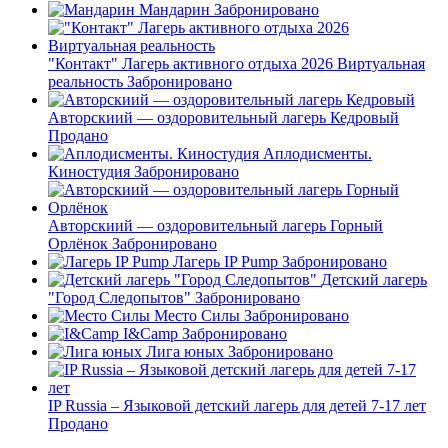
Мандарин
Забронировано
"Контакт" Лагерь активного отдыха 2026 Виртуальная
реальность
Забронировано
Авторскиий — оздоровительный лагерь Кедровый
Продано
Аплодисменты.
Киностудия
Забронировано
Авторскиий — оздоровительный лагерь Горный
Орлёнок
Забронировано
Лагерь IP Pump
Забронировано
Детский лагерь
"Город Следопытов"
Забронировано
Место Силы
Забронировано
I&Camp
Забронировано
Лига юных
Забронировано
IP Russia – Языковой детский лагерь для детей 7-17 лет
Продано