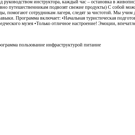
под руководством инструктора, каждый час – остановка в живописн
невно путешественникам подвозят свежие продукты) С собой можн
ы, помогают сотрудникам лагеря, следят за чистотой. Мы учим д
выки. Программа включает: •Начальная туристическая подготов
едческого музея •Только отличное настроение! Эмоции, впечатл
рограмма пользование инфраструктурой питание