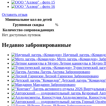
Оставить отзыв
Минимальное кол-во детей
Групповая скидка
%
Количество сопровождающих
Нет доступных путевок
Недавно забронированные
Научный лагерь «Команд
Мото лагерь «Командор»
Заб
Летние каникулы в Skypro
П
Туристический лаг
Лагерь Актива
Забронировано
Лесной Гарнизон
Забронировано
Детский лагерь "Командор
Мандарин
Забронировано
Авт
Аплодисменты. Киностуд
Лагерь IP Pump
Забронировано