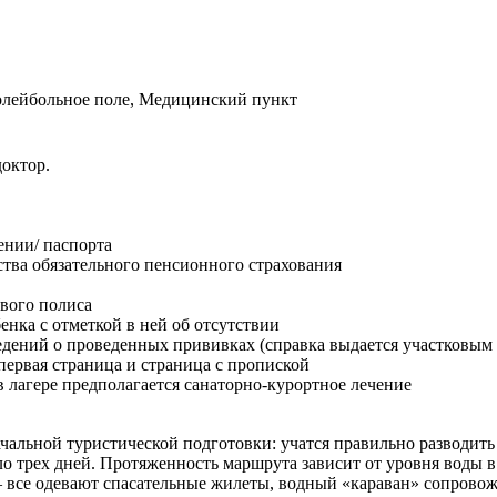
олейбольное поле, Медицинский пункт
доктор.
ении/ паспорта
ства обязательного пенсионного страхования
вого полиса
енка с отметкой в ней об отсутствии
ений о проведенных прививках (справка выдается участковым вр
 первая страница и страница с пропиской
в лагере предполагается санаторно-курортное лечение
альной туристической подготовки: учатся правильно разводить к
о трех дней. Протяженность маршрута зависит от уровня воды в 
– все одевают спасательные жилеты, водный «караван» сопровож