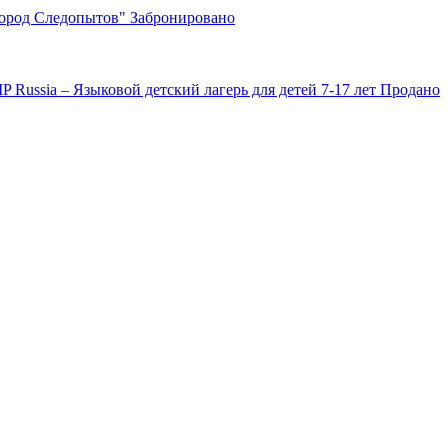
Город Следопытов"
Забронировано
IP Russia – Языковой детский лагерь для детей 7-17 лет
Продано