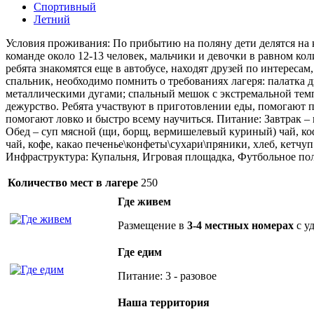
Спортивный
Летний
Условия проживания: По прибытию на поляну дети делятся на ком
команде около 12-13 человек, мальчики и девочки в равном ко
ребята знакомятся еще в автобусе, находят друзей по интереса
спальник, необходимо помнить о требованиях лагеря: палатка
металлическими дугами; спальный мешок с экстремальной темп
дежурство. Ребята участвуют в приготовлении еды, помогают по
помогают ловко и быстро всему научиться. Питание: Завтрак – 
Обед – суп мясной (щи, борщ, вермишелевый куриный) чай, коф
чай, кофе, какао печенье\конфеты\сухари\пряники, хлеб, кетчуп
Инфраструктура: Купальня, Игровая площадка, Футбольное поле,
Количество мест в лагере
250
Где живем
Размещение в
3-4 местных номерах
с у
Где едим
Питание: 3 - разовое
Наша территория