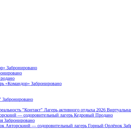
ор»
Забронировано
ронировано
родано
ерь «Командор»
Забронировано
"
Забронировано
"Контакт" Лагерь активного отдыха 2026 Виртуальна
орскиий — оздоровительный лагерь Кедровый
Продано
ия
Забронировано
Авторскиий — оздоровительный лагерь Горный Орлёнок
Заб