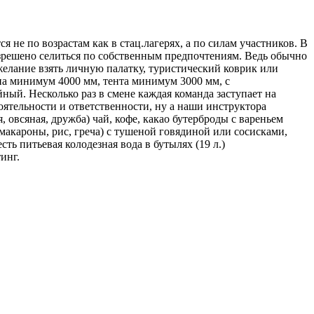
я не по возрастам как в стац.лагерях, а по силам участников. В
разрешено селиться по собственным предпочтениям. Ведь обычно
 желание взять личную палатку, туристический коврик или
на минимум 4000 мм, тента минимум 3000 мм, с
ый. Несколько раз в смене каждая команда заступает на
тоятельности и ответственности, ну а наши инструктора
 овсяная, дружба) чай, кофе, какао бутерброды с вареньем
макароны, рис, греча) с тушеной говядиной или сосисками,
ть питьевая колодезная вода в бутылях (19 л.)
инг.