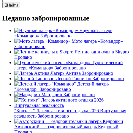
Найти
Недавно забронированные
Научный лагерь
«Командор»
Забронировано
Мото лагерь «Командор»
Забронировано
Летние каникулы в Skypro
Продано
Туристический
лагерь «Командор»
Забронировано
Лагерь Актива
Забронировано
Лесной Гарнизон
Забронировано
Детский лагерь
"Командор"
Забронировано
Мандарин
Забронировано
"Контакт" Лагерь активного отдыха 2026 Виртуальная
реальность
Забронировано
Авторскиий — оздоровительный лагерь Кедровый
Продано