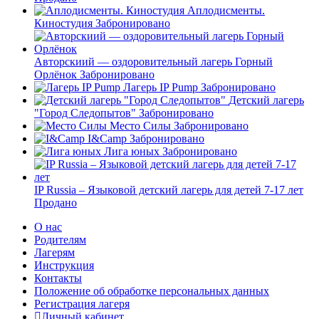
Аплодисменты.
Киностудия
Забронировано
Авторскиий — оздоровительный лагерь Горный
Орлёнок
Забронировано
Лагерь IP Pump
Забронировано
Детский лагерь
"Город Следопытов"
Забронировано
Место Силы
Забронировано
I&Camp
Забронировано
Лига юных
Забронировано
IP Russia – Языковой детский лагерь для детей 7-17 лет
Продано
О нас
Родителям
Лагерям
Инструкция
Контакты
Положение об обработке персональных данных
Регистрация лагеря
Личный кабинет